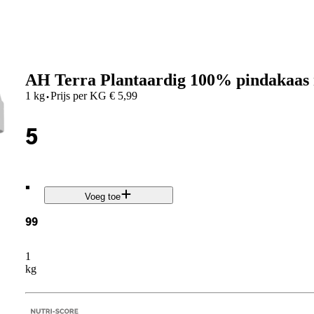
AH Terra Plantaardig 100% pindakaas 
·
1 kg
Prijs per
KG
€
5,99
5
.
Voeg toe
99
1
kg