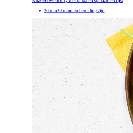
Kikkererwtencurry met pinda en spinazie en rijst
30
min
30 minuten bereidingstijd