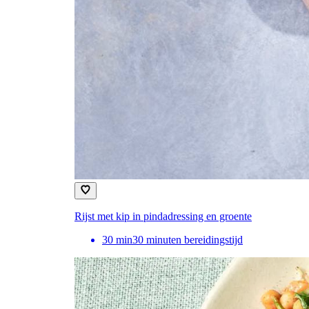
Rijst met kip in pindadressing en groente
30
min
30 minuten bereidingstijd