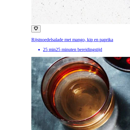
Rijstnoedelsalade met mango, kip en paprika
25
min
25 minuten bereidingstijd