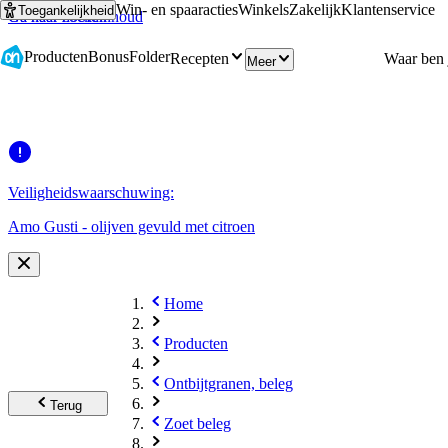
Win- en spaaracties
Winkels
Zakelijk
Klantenservice
Toegankelijkheid
Ga naar hoofdinhoud
Ga naar zoeken
Producten
Bonus
Folder
Recepten
Meer
Veiligheidswaarschuwing:
Amo Gusti - olijven gevuld met citroen
Home
Producten
Ontbijtgranen, beleg
Terug
Zoet beleg