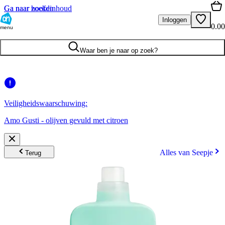
Ga naar hoofdinhoud
Ga naar zoeken
Inloggen
0.00
menu
Waar ben je naar op zoek?
Veiligheidswaarschuwing:
Amo Gusti - olijven gevuld met citroen
Alles van Seepje
Terug