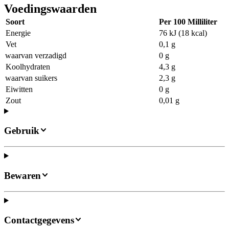
Voedingswaarden
Soort
Per 100 Milliliter
Energie
76 kJ (18 kcal)
Vet
0,1 g
waarvan verzadigd
0 g
Koolhydraten
4,3 g
waarvan suikers
2,3 g
Eiwitten
0 g
Zout
0,01 g
Gebruik
Bewaren
Contactgegevens