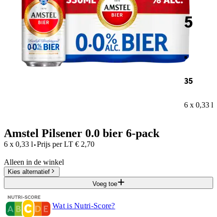
5
.
35
6 x 0,33 l
Amstel Pilsener 0.0 bier 6-pack
·
6 x 0,33 l
Prijs per
LT
€
2,70
Alleen in de winkel
Kies alternatief
Voeg toe
Wat is Nutri-Score?