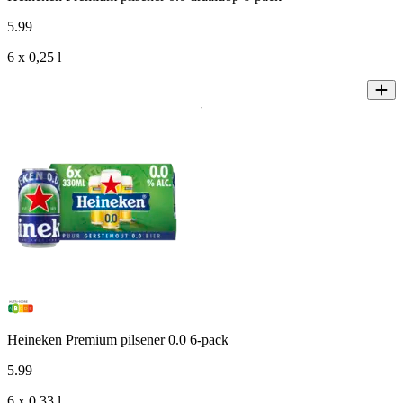
5
.
99
6 x 0,25 l
Heineken Premium pilsener 0.0 6-pack
5
.
99
6 x 0,33 l