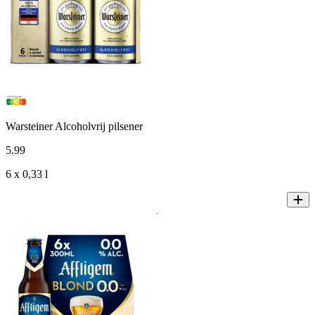
Warsteiner Alcoholvrij pilsener
5
.
99
6 x 0,33 l