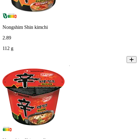
Nongshim Shin kimchi
2
.
89
112 g