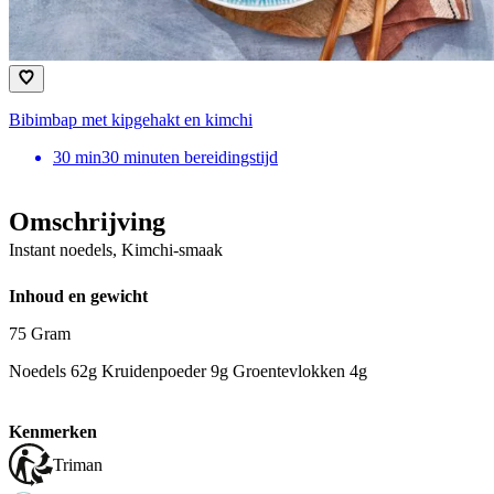
Bibimbap met kipgehakt en kimchi
30
min
30 minuten bereidingstijd
Omschrijving
Instant noedels, Kimchi-smaak
Inhoud en gewicht
75 Gram
Noedels 62g Kruidenpoeder 9g Groentevlokken 4g
Kenmerken
Triman