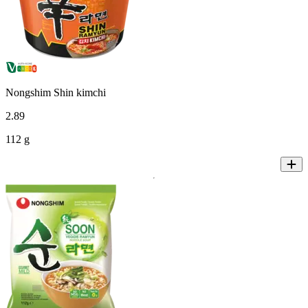
Nongshim Shin kimchi
2
.
89
112 g