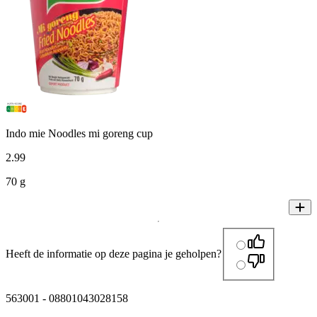
Indo mie Noodles mi goreng cup
2
.
99
70 g
Heeft de informatie op deze pagina je geholpen?
563001
-
08801043028158