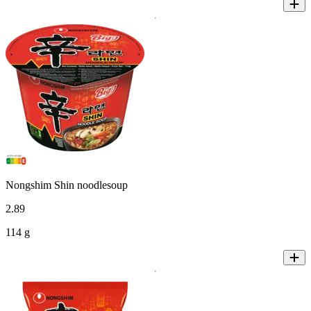
Nongshim Shin noodlesoup
2
.
89
114 g