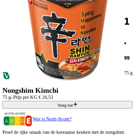
1
.
99
75 g
Nongshim Kimchi
·
75 g
Prijs per
KG
€
26,53
Voeg toe
Wat is Nutri-Score?
Proef de rijke smaak van de koreaanse keuken met de nongshim