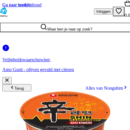
Ga naar hoofdinhoud
Ga naar zoeken
Inloggen
0.
menu
Waar ben je naar op zoek?
Veiligheidswaarschuwing:
Amo Gusti - olijven gevuld met citroen
Alles van Nongshim
Terug