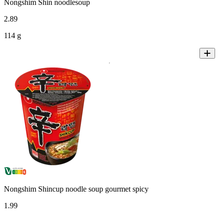
Nongshim Shin noodlesoup
2
.
89
114 g
Nongshim Shincup noodle soup gourmet spicy
1
.
99