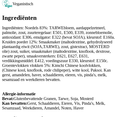
Veganistisch
Ingrediënten
Ingrediënten: Noedels 83%: TARWEbloem, aardappelzetmeel,
palmolie, zout, zuurteregelaar: E501, E500, E339, zonnebloemolie,
antioxidant: E306, emulgator: E322 (bevat SOJA), kleurstof: E160a.
Kruiden poeder 12%: Smaakmaker (maltodextrine, gehydrolyseerd
plantaardig eiwit (SOJA,TARWE), zout, gistextract, MOSTERD
olie) zout, suiker, smaakmaker (maltodextrine, knoflook, dextrose,
zwarte peper), smaakversterkers: E621, E627, E631,
verdikkingsmiddel: E412, voedingszuur E330, kleurstof: E150c.
Groentevlokken vlokken 5%: Kimchi Chinese koolvlokken,
(Chinese kool, knoflook, rode chilipeper), witte kool, Paksoi. Kan
gerst, amandelen, haver, schaaldieren, eieren, vis, pinda's, melk,
sesamzaad en weekdieren bevatten.
Allergie-informatie
Bevat:
Glutenbevattende Granen, Tarwe, Soja, Mosterd
Kan bevatten:
Gerst, Schaaldieren, Eieren, Vis, Pinda's, Melk,
Sesamzaad, Weekdieren, Amandel, Noten, Haver