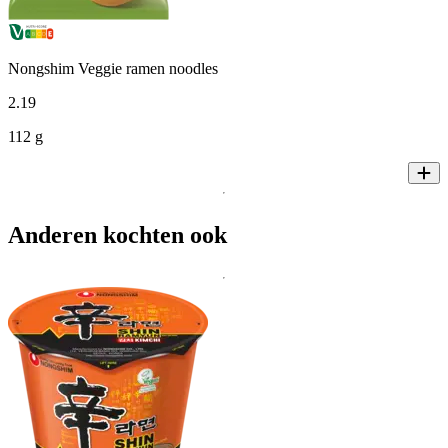
Nongshim Veggie ramen noodles
2
.
19
112 g
Anderen kochten ook