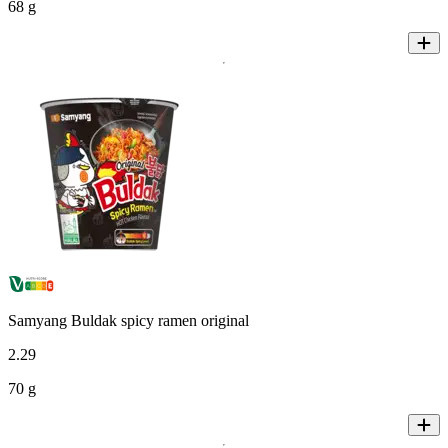
68 g
Samyang Buldak spicy ramen original
2
.
29
70 g