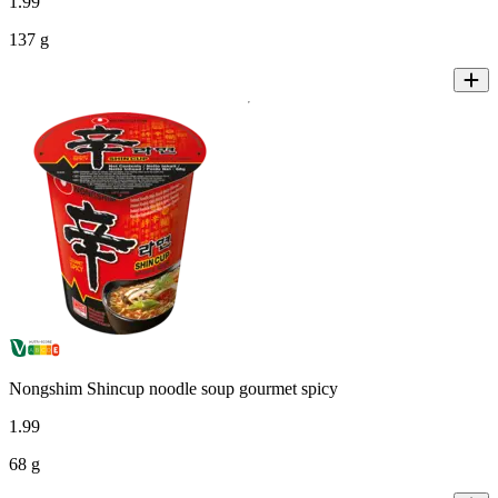
1
.
99
137 g
Nongshim Shincup noodle soup gourmet spicy
1
.
99
68 g