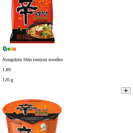
Nongshim Shin ramyun noodles
1
.
89
120 g