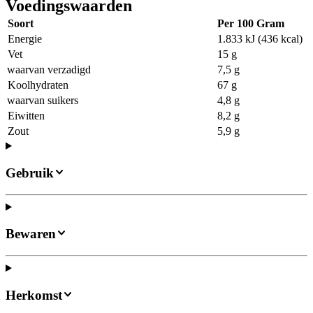
Voedingswaarden
Soort
Per 100 Gram
Energie
1.833 kJ (436 kcal)
Vet
15 g
waarvan verzadigd
7,5 g
Koolhydraten
67 g
waarvan suikers
4,8 g
Eiwitten
8,2 g
Zout
5,9 g
Gebruik
Bewaren
Herkomst