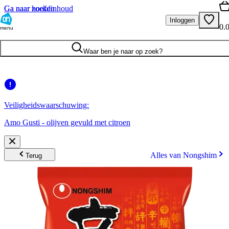
Ga naar hoofdinhoud
Ga naar zoeken
Inloggen
0.
menu
Waar ben je naar op zoek?
Veiligheidswaarschuwing:
Amo Gusti - olijven gevuld met citroen
Alles van Nongshim
Terug