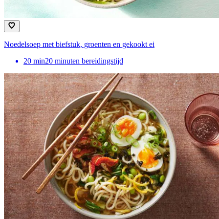
Noedelsoep met biefstuk, groenten en gekookt ei
20
min
20 minuten bereidingstijd