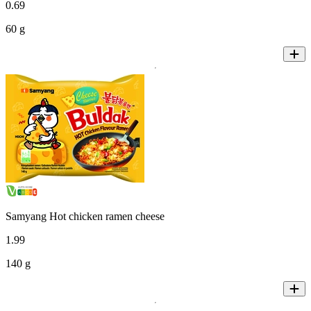
0
.
69
60 g
Samyang Hot chicken ramen cheese
1
.
99
140 g