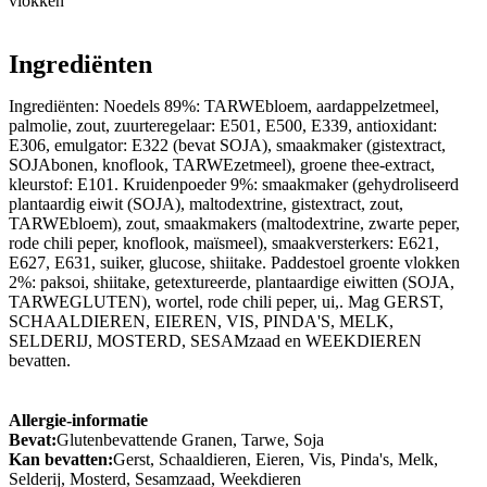
vlokken
Ingrediënten
Ingrediënten: Noedels 89%: TARWEbloem, aardappelzetmeel,
palmolie, zout, zuurteregelaar: E501, E500, E339, antioxidant:
E306, emulgator: E322 (bevat SOJA), smaakmaker (gistextract,
SOJAbonen, knoflook, TARWEzetmeel), groene thee-extract,
kleurstof: E101. Kruidenpoeder 9%: smaakmaker (gehydroliseerd
plantaardig eiwit (SOJA), maltodextrine, gistextract, zout,
TARWEbloem), zout, smaakmakers (maltodextrine, zwarte peper,
rode chili peper, knoflook, maïsmeel), smaakversterkers: E621,
E627, E631, suiker, glucose, shiitake. Paddestoel groente vlokken
2%: paksoi, shiitake, getextureerde, plantaardige eiwitten (SOJA,
TARWEGLUTEN), wortel, rode chili peper, ui,. Mag GERST,
SCHAALDIEREN, EIEREN, VIS, PINDA'S, MELK,
SELDERIJ, MOSTERD, SESAMzaad en WEEKDIEREN
bevatten.
Allergie-informatie
Bevat:
Glutenbevattende Granen, Tarwe, Soja
Kan bevatten:
Gerst, Schaaldieren, Eieren, Vis, Pinda's, Melk,
Selderij, Mosterd, Sesamzaad, Weekdieren