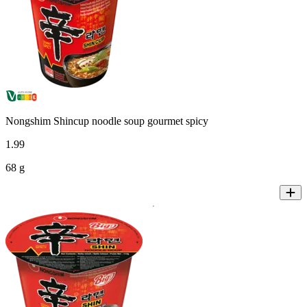
Nongshim Shincup noodle soup gourmet spicy
1
.
99
68 g