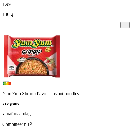
1
.
99
130 g
Yum Yum Shrimp flavour instant noodles
2+2 gratis
vanaf maandag
Combineer nu