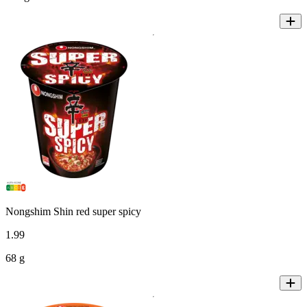
Nongshim Shin red super spicy
1
.
99
68 g