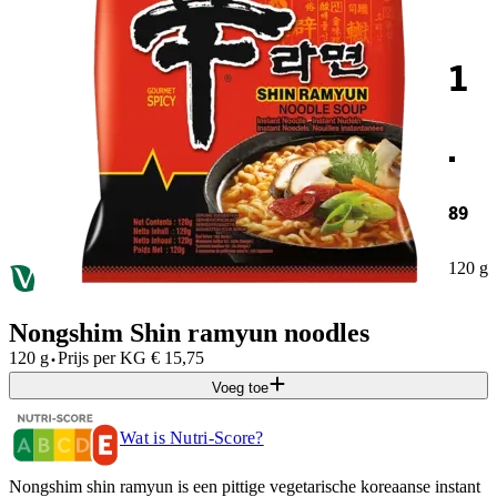
1
.
89
120 g
Nongshim Shin ramyun noodles
·
120 g
Prijs per
KG
€
15,75
Voeg toe
Wat is Nutri-Score?
Nongshim shin ramyun is een pittige vegetarische koreaanse instant