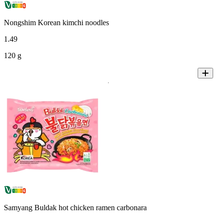
Nongshim Korean kimchi noodles
1
.
49
120 g
Samyang Buldak hot chicken ramen carbonara