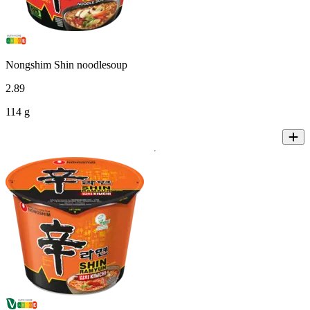
Nongshim Shin noodlesoup
2
.
89
114 g