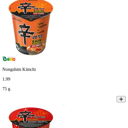
Nongshim Kimchi
1
.
99
75 g