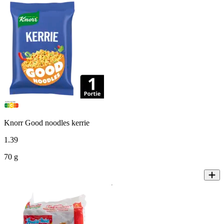
Knorr Good noodles kerrie
1
.
39
70 g