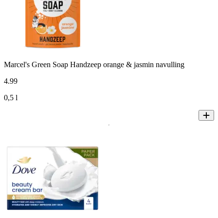
Marcel's Green Soap Handzeep orange & jasmin navulling
4
.
99
0,5 l