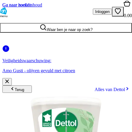
Ga naar hoofdinhoud
Ga naar zoeken
Inloggen
0.00
menu
Waar ben je naar op zoek?
Veiligheidswaarschuwing:
Amo Gusti - olijven gevuld met citroen
Alles van Dettol
Terug