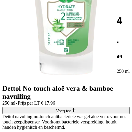
4
.
49
250 ml
Dettol No-touch aloë vera & bamboe
navulling
·
250 ml
Prijs per
LT
€
17,96
Voeg toe
Dettol navulling no-touch antibacteriele wasgel aloe vera: voor no-
touch zeepdispenser. Voorkomt bacteriele verspreiding, houdt
handen hygienisch en beschermd.