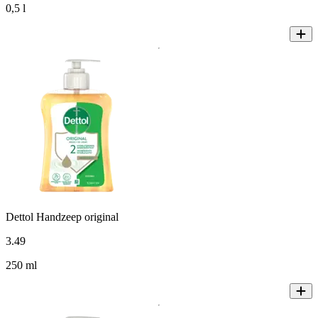
0,5 l
Dettol Handzeep original
3
.
49
250 ml