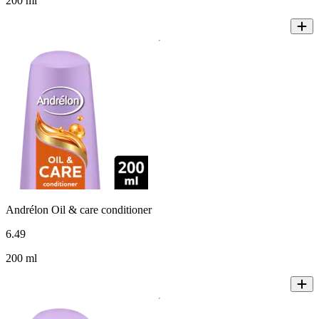
200 ml
Andrélon Oil & care conditioner
6
.
49
200 ml