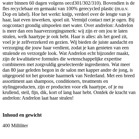
water binnen 60 dagen volgens oecd301/302/310). Bovendien is de
fles recyclebaar en gemaakt van 100% gerecycled plastic (m.u.v.
Dop en label). Hoe het werkt: knijp, verdeel over de lengte van je
haar, laat even inwerken, spoel uit. Vermijd contact met je ogen. Bij
oogcontact grondig uitspoelen met water. Over andrelon: Andrelon
is meer dan een haarverzorgingsmerk: wij zijn er om jou te laten
stralen, welk haartype je ook hebt. Haar is alles: als het goed zit,
voel je je zelfverzekerd en gezien. Wij bieden de juiste aandacht en
verzorging die jouw haar verdient, zodat je kan genieten van een
stralende en verzorgde look. Wat Andrelon echt bijzonder maakt,
zijn de kwalitatieve formules die wetenschappelijke expertise
combineren met zorgvuldig geselecteerde ingredienten. Wat meer
dan 80 jaar geleden begon in de salon met kapper andre de jong, is
uitgegroeid tot het grootste haarmerk van Nederland. Met een breed
assortiment aan shampoos, conditioners, treatments en
stylingproducten, zijn er producten voor elk haartype, of je nu
krullend, steil, fijn, dik, kort of lang haar hebt. Ontdek de kracht van
andrelon: Andrelon laat haar stralen!
Inhoud en gewicht
400 Milliliter