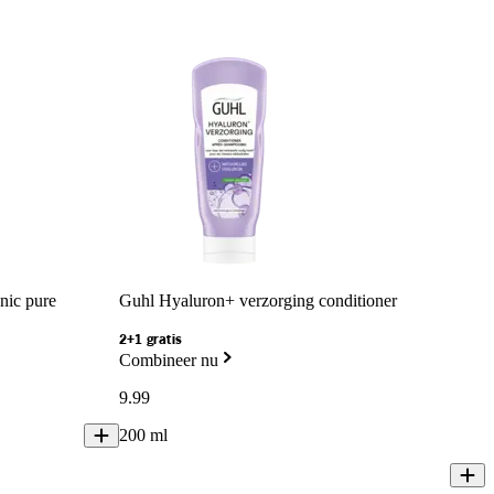
nic pure
Guhl Hyaluron+ verzorging conditioner
2+1 gratis
Combineer nu
9
.
99
200 ml