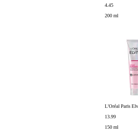
4
.
45
200 ml
L'Oréal Paris Elv
13
.
99
150 ml