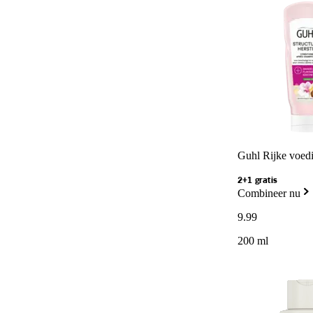
Guhl Rijke voedi
2+1 gratis
Combineer nu
9
.
99
200 ml