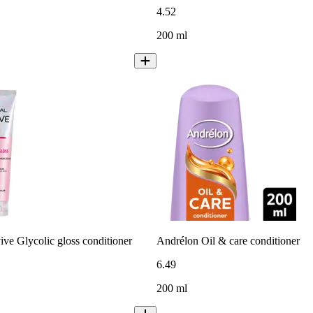
4
.
52
200 ml
ive Glycolic gloss conditioner
Andrélon Oil & care conditioner
6
.
49
200 ml