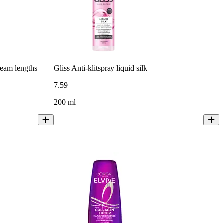
ream lengths
Gliss Anti-klitspray liquid silk
7
.
59
200 ml