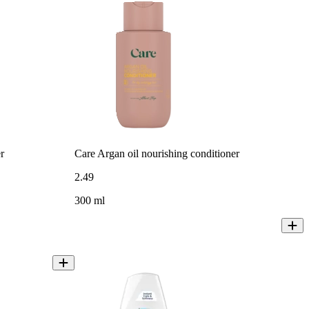
r
Care Argan oil nourishing conditioner
2
.
49
300 ml