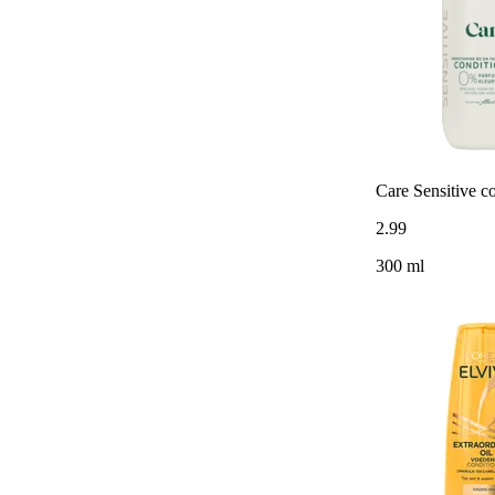
Care Sensitive c
2
.
99
300 ml