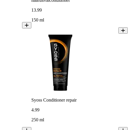
haaruitvalconditioner
13
.
99
150 ml
Syoss Conditioner repair
4
.
99
250 ml