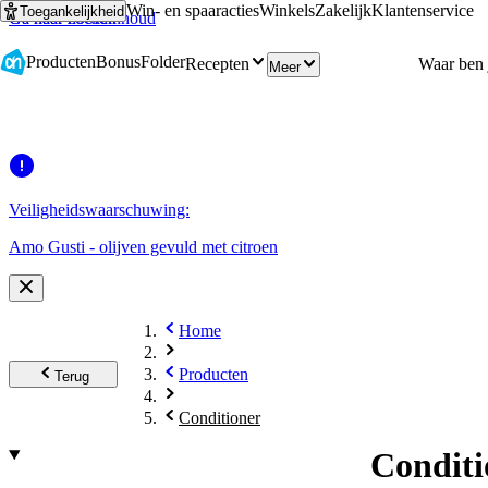
Win- en spaaracties
Winkels
Zakelijk
Klantenservice
Toegankelijkheid
Ga naar hoofdinhoud
Ga naar zoeken
Producten
Bonus
Folder
Recepten
Meer
Veiligheidswaarschuwing:
Amo Gusti - olijven gevuld met citroen
Home
Producten
Terug
Conditioner
Conditi