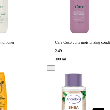
onditioner
Care Coco curls moisturizing condi
2
.
49
300 ml