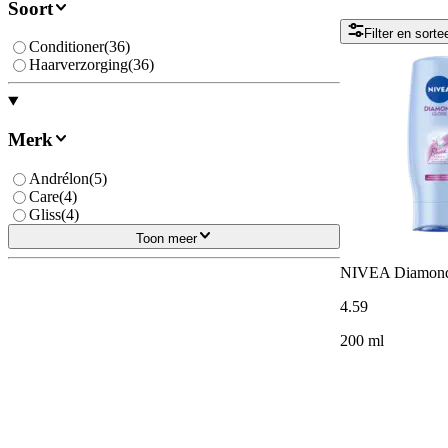
Soort
Filter en sorte
Conditioner
(
36
)
Haarverzorging
(
36
)
Merk
Andrélon
(
5
)
Care
(
4
)
Gliss
(
4
)
Toon meer
NIVEA Diamond 
4
.
59
200 ml