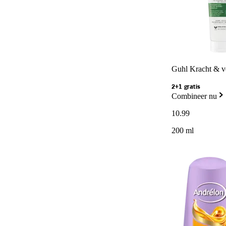
Guhl Kracht & v
2+1 gratis
Combineer nu
10
.
99
200 ml