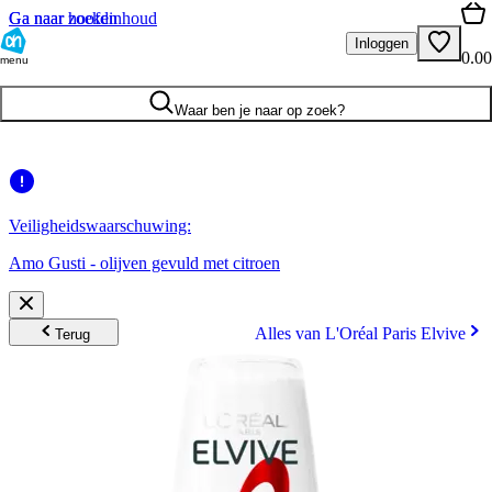
Ga naar hoofdinhoud
Ga naar zoeken
Inloggen
0.00
menu
Waar ben je naar op zoek?
Veiligheidswaarschuwing:
Amo Gusti - olijven gevuld met citroen
Alles van L'Oréal Paris Elvive
Terug