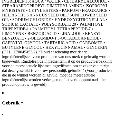
INGREDIENTS: AQUA / WATER • CETEARYL ALCOHOL •
STEARAMIDOPROPYL DIMETHYLAMINE • ISOPROPYL
MYRISTATE • CETYL ESTERS • PARFUM / FRAGRANCE •
HELIANTHUS ANNUUS SEED OIL / SUNFLOWER SEED
OIL • SODIUM CHLORIDE • HYDROXYCITRONELLAL •
SODIUM LACTATE • POLYSORBATE 20 • PALMITOYL
TRIPEPTIDE-1 • PALMITOYL TETRAPEPTIDE-7 •
LIMONENE • BENZOIC ACID • LINALOOL • BENZYL
BENZOATE • 2-OLEAMIDO-1,3-OCTADECANEDIOL •
CAPRYLYL GLYCOL • TARTARIC ACID • CARBOMER •
BUTYLENE GLYCOL • HEXYL CINNAMAL • GLYCERIN
(F.I.L. Z70045453/2). “Houd er rekening mee dat de
ingrediëntenlijsten voor producten van ons merk regelmatig worden
bijgewerkt. Raadpleeg de ingrediëntenlijst op de productverpakking
voor de meest actuele lijst met ingrediënten om er zeker van te zijn
dat deze geschikt is voor uw persoonlijk gebruik. " (Voor producten
die in de winkel worden bijgevuld, moet de meest actuele
ingrediëntenlijst worden verkregen op het verkooppunt nadat het
product opnieuw is gevuld).
Gebruik