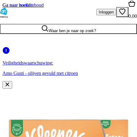
Ga naar hoofdinhoud
Ga naar zoeken
Inloggen
0.00
menu
Waar ben je naar op zoek?
Veiligheidswaarschuwing:
Amo Gusti - olijven gevuld met citroen