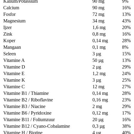
Kalium/Potassium
90 mg
9%
Calcium
90 mg
16%
Fosfor
72 mg
13%
Magnesium
34 mg
43%
Ijzer
1,6 mg
20%
Zink
0,8 mg
16%
Koper
0,14 mg
28%
Mangaan
0,1 mg
8%
Seleen
3 µg
15%
Vitamine A
50 µg
13%
Vitamine D
2 µg
29%
Vitamine E
1,2 mg
24%
Vitamine K
3 µg
25%
Vitamine C
12 mg
27%
Vitamine B1 / Thiamine
0,14 mg
28%
Vitamine B2 / Riboflavine
0,16 mg
23%
Vitamine B3 / Niacine
2 mg
29%
Vitamine B6 / Pyridoxine
0,12 mg
17%
Vitamine B11 / Foliumzuur
20 µg
16%
Vitamine B12 / Cyano-Cobalamine
0,3 µg
38%
Vitamine H / Biotine
4 µg
40%