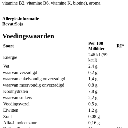
vitamine B2, vitamine B6, vitamine K, biotine), aroma.
Allergie-informatie
Bevat:
Soja
Voedingswaarden
Per 100
Soort
RI*
Milliliter
246 kJ (59
Energie
kcal)
Vet
2,4 g
waarvan verzadigd
0,2 g
waarvan enkelvoudig onverzadigd
1,4 g
waarvan meervoudig onverzadigd
0,8 g
Koolhydraten
7,8 g
waarvan suikers
2,2 g
Voedingsvezel
0,5 g
Eiwitten
1,2 g
Zout
0,08 g
Alfa-Linoleenzuur
0,16 g