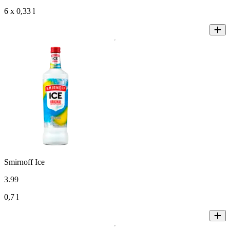
6 x 0,33 l
Smirnoff Ice
3
.
99
0,7 l