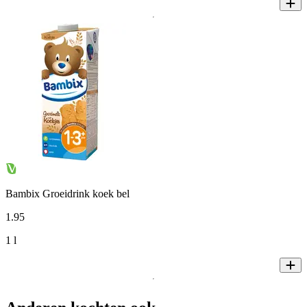
Bambix Groeidrink koek bel
1
.
95
1 l