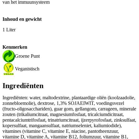
van het immuunsysteem
Inhoud en gewicht
1 Liter
Kenmerken
Groene Punt
Veganistisch
Ingrediënten
Ingrediënten: water, maltodextrine, plantaardige oliën (koolzaadolie,
zonnebloemolie), dextrose, 1,3% SOJAEIWIT, voedingsvezel
(fructo-oligosacchariden), guar gom, gellangom, carrageen, minerale
zouten (trikaliumcitraat, magnesiumfosfaat, tricalciumdicitraat,
pentacalciumtrifosfaat, trinatriumcitraat, ijzerpyrofosfaat, zinksulfaat,
kopersulfaat, mangaansulfaat, natriumseleniet, kaliumiodide),
vitamines (vitamine C, vitamine E, niacine, pantotheenzuur,
vitamine D, vitamine A, vitamine B12, foliumzuur, vitamine B1,