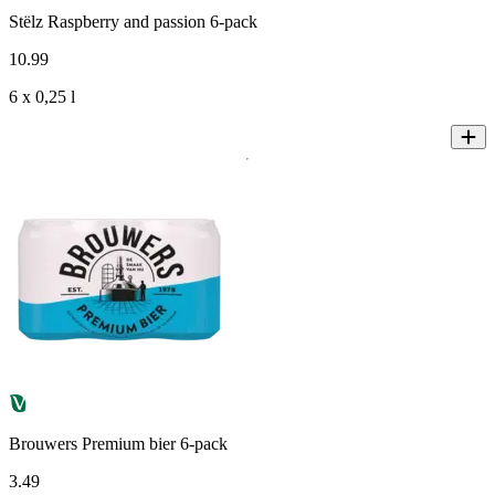
Stëlz Raspberry and passion 6-pack
10
.
99
6 x 0,25 l
Brouwers Premium bier 6-pack
3
.
49