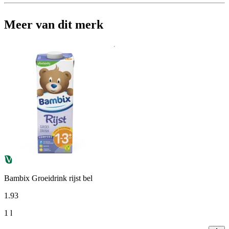
Meer van dit merk
Bambix Groeidrink rijst bel
1
.
93
1 l