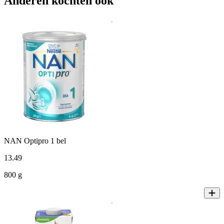
Anderen kochten ook
NAN Optipro 1 bel
13
.
49
800 g