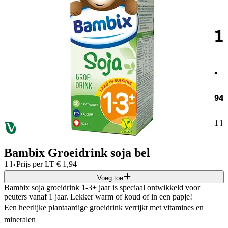
1
.
94
1 l
Bambix Groeidrink soja bel
·
1 l
Prijs per
LT
€
1,94
Voeg toe
Bambix soja groeidrink 1-3+ jaar is speciaal ontwikkeld voor
peuters vanaf 1 jaar. Lekker warm of koud of in een papje!
Een heerlijke plantaardige groeidrink verrijkt met vitamines en
mineralen