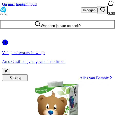
Ga naar hoofdinhoud
Ga naar zoeken
Inloggen
0.00
menu
Waar ben je naar op zoek?
Veiligheidswaarschuwing:
Amo Gusti - olijven gevuld met citroen
Alles van Bambix
Terug