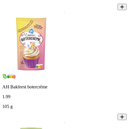
AH Bakfeest botercrème
1
.
99
105 g