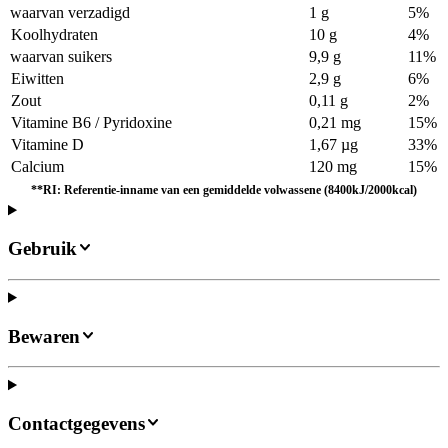
waarvan verzadigd
1 g
5%
Koolhydraten
10 g
4%
waarvan suikers
9,9 g
11%
Eiwitten
2,9 g
6%
Zout
0,11 g
2%
Vitamine B6 / Pyridoxine
0,21 mg
15%
Vitamine D
1,67 µg
33%
Calcium
120 mg
15%
**RI: Referentie-inname van een gemiddelde volwassene (8400kJ/2000kcal)
Gebruik
Bewaren
Contactgegevens