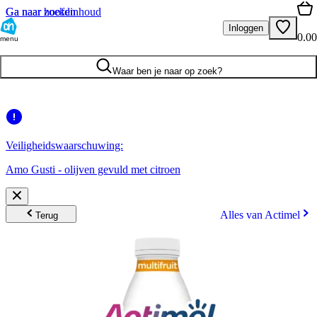
Ga naar hoofdinhoud
Ga naar zoeken
Inloggen
0.00
menu
Waar ben je naar op zoek?
Veiligheidswaarschuwing:
Amo Gusti - olijven gevuld met citroen
Alles van Actimel
Terug