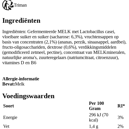
Triman
Ingrediënten
Ingrediënten: Gefermenteerde MELK met Lactobacillus casei,
vloeibare suiker en suiker (sacharose: 6,3%), vruchtensappen op
basis van concentraten (2,1%) (ananas, perzik, sinaasappel, aardbei),
fructo-oligosacchariden, dextrose (0,6%), verdikkingsmiddelen
(gemodificeerd zetmeel, pectine), concentraat van MELKmineralen,
natuurlijke aroma's, zuurteregelaars (natriumcitraat, citroenzuur),
vitamines D en B6
Allergie-informatie
Bevat:
Melk
Voedingswaarden
Per 100
Soort
RI*
Gram
296 kJ (70
Energie
3%
kcal)
Vet
1,4 g
2%