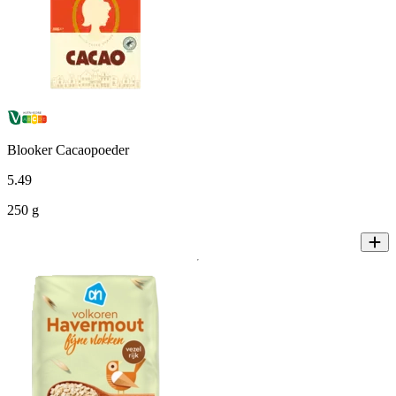
Blooker Cacaopoeder
5
.
49
250 g