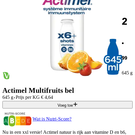
2
.
99
645 g
Actimel Multifruits bel
·
645 g
Prijs per
KG
€
4,64
Voeg toe
Wat is Nutri-Score?
Nu in een xxl versie! Actimel natuur is rijk aan vitamine D en b6,