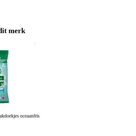
dit merk
kdoekjes oceaanfris