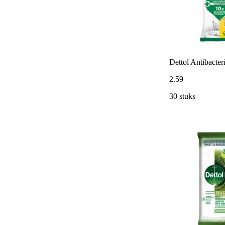
Dettol Antibacter
2
.
59
30 stuks