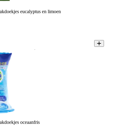
kdoekjes eucalyptus en limoen
kdoekjes oceaanfris