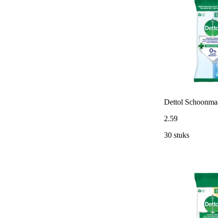
Dettol Schoonmaa
2
.
59
30 stuks