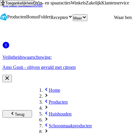
Win- en spaaracties
Winkels
Zakelijk
Klantenservice
Toegankelijkheid
Ga naar hoofdinhoud
Ga naar zoeken
Producten
Bonus
Folder
Recepten
Meer
Veiligheidswaarschuwing:
Amo Gusti - olijven gevuld met citroen
Home
Producten
Huishouden
Terug
Schoonmaakproducten