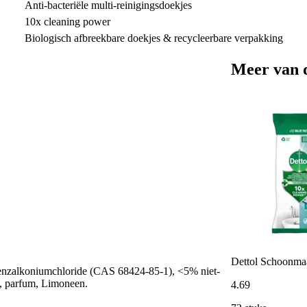
Anti-bacteriële multi-reinigingsdoekjes
10x cleaning power
Biologisch afbreekbare doekjes & recycleerbare verpakking
Meer van 
Dettol Schoonmaa
zalkoniumchloride (CAS 68424-85-1), <5% niet-
l, parfum, Limoneen.
4
.
69