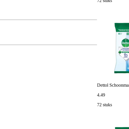
72 stuks
Dettol Schoonmaa
4
.
49
72 stuks