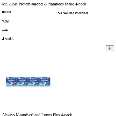
Melkunie Protein aardbei & framboos shake 4-pack
online
5% volume voordeel
7
.
56
7
.
96
4 stuks
Always Maandverband Longs Plus 4-pack