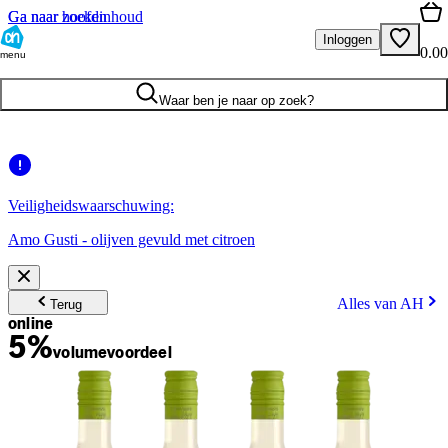
Ga naar hoofdinhoud
Ga naar zoeken
Inloggen
0.00
menu
Waar ben je naar op zoek?
Veiligheidswaarschuwing:
Amo Gusti - olijven gevuld met citroen
Alles van AH
Terug
online
5%
volume
voordeel