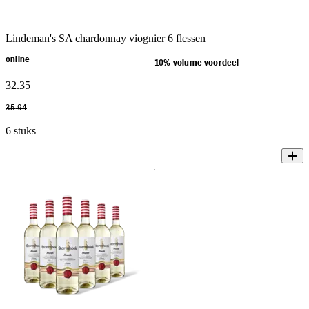
Lindeman's SA chardonnay viognier 6 flessen
online
10% volume voordeel
32
.
35
35
.
94
6 stuks