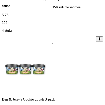
online
15% volume voordeel
5
.
75
6
.
76
4 stuks
Ben & Jerry's Cookie dough 3-pack