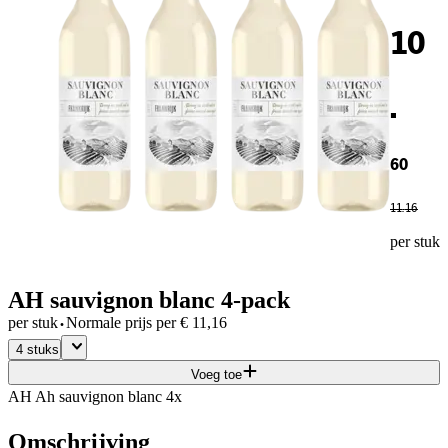
10
.
60
11
.
16
per stuk
AH sauvignon blanc 4-pack
·
per stuk
Normale prijs per
€
11,16
4 stuks
Voeg toe
AH Ah sauvignon blanc 4x
Omschrijving