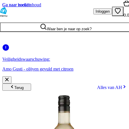
Ga naar hoofdinhoud
Ga naar zoeken
Inloggen
0.
menu
Waar ben je naar op zoek?
Veiligheidswaarschuwing:
Amo Gusti - olijven gevuld met citroen
Alles van AH
Terug