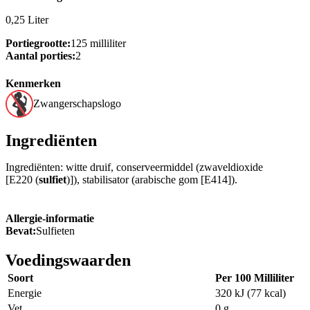
0,25 Liter
Portiegrootte:
125 milliliter
Aantal porties:
2
Kenmerken
Zwangerschapslogo
Ingrediënten
Ingrediënten: witte druif, conserveermiddel (zwaveldioxide
[E220 (
sulfiet
)]), stabilisator (arabische gom [E414]).
Allergie-informatie
Bevat:
Sulfieten
Voedingswaarden
Soort
Per 100 Milliliter
Energie
320 kJ (77 kcal)
Vet
0 g