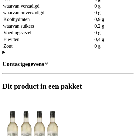
waarvan verzadigd
0 g
waarvan onverzadigd
0 g
Koolhydraten
0,9 g
waarvan suikers
0,2 g
Voedingsvezel
0 g
Eiwitten
0,4 g
Zout
0 g
Contactgegevens
Dit product in een pakket