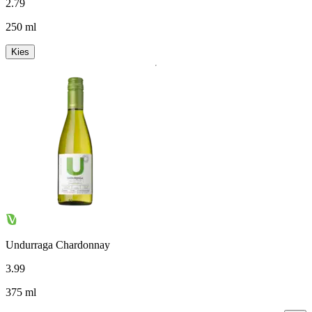
2
.
79
250 ml
Kies
Undurraga Chardonnay
3
.
99
375 ml