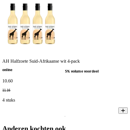
AH Halfzoete Suid-Afrikaanse wit 4-pack
online
5% volume voordeel
10
.
60
11
.
16
4 stuks
Anderen kochten ook