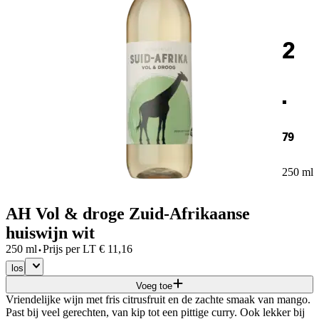
2
.
79
250 ml
AH Vol & droge Zuid-Afrikaanse
huiswijn wit
·
250 ml
Prijs per
LT
€
11,16
los
Voeg toe
Vriendelijke wijn met fris citrusfruit en de zachte smaak van mango.
Past bij veel gerechten, van kip tot een pittige curry. Ook lekker bij