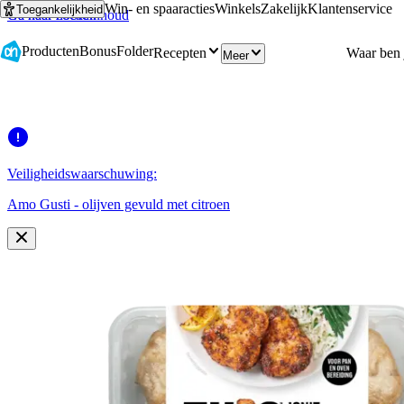
Win- en spaaracties
Winkels
Zakelijk
Klantenservice
Toegankelijkheid
Ga naar hoofdinhoud
Ga naar zoeken
Producten
Bonus
Folder
Recepten
Meer
Veiligheidswaarschuwing:
Amo Gusti - olijven gevuld met citroen