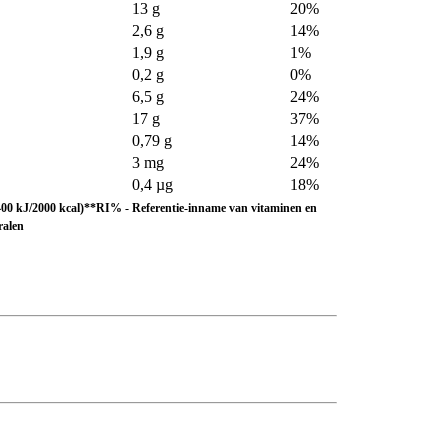
13 g
20%
2,6 g
14%
1,9 g
1%
0,2 g
0%
6,5 g
24%
17 g
37%
0,79 g
14%
3 mg
24%
0,4 µg
18%
00 kJ/2000 kcal)**RI% - Referentie-inname van vitaminen en
ralen