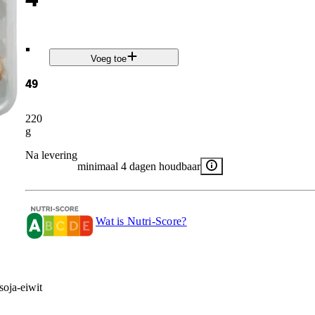
.
Voeg toe
49
220
g
Na levering
minimaal 4 dagen houdbaar
Wat is Nutri-Score?
soja-eiwit