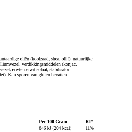
taardige oliën (koolzaad, shea, olijf), natuurlijke
ylliumvezel, verdikkingsmiddelen (konjac,
ezel, erwten-eiwitisolaat, stabilisator
biet). Kan sporen van gluten bevatten.
Per 100 Gram
RI*
846 kJ (204 kcal)
11%