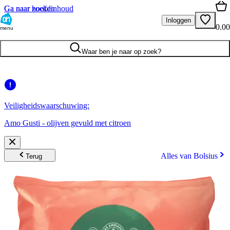
Ga naar hoofdinhoud
Ga naar zoeken
Inloggen
0.00
menu
Waar ben je naar op zoek?
Veiligheidswaarschuwing:
Amo Gusti - olijven gevuld met citroen
Alles van Bolsius
Terug