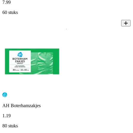
7
.
99
60 stuks
AH Boterhamzakjes
1
.
19
80 stuks