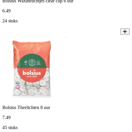
Bolsius Waxinelichtjes clear cup 6 uur
6
.
49
24 stuks
Bolsius Theelichten 8 uur
7
.
49
45 stuks