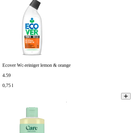
Ecover Wc-reiniger lemon & orange
4
.
59
0,75 l