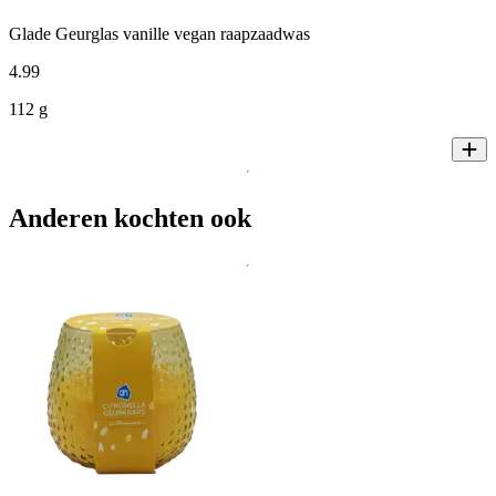
Glade Geurglas vanille vegan raapzaadwas
4
.
99
112 g
Anderen kochten ook