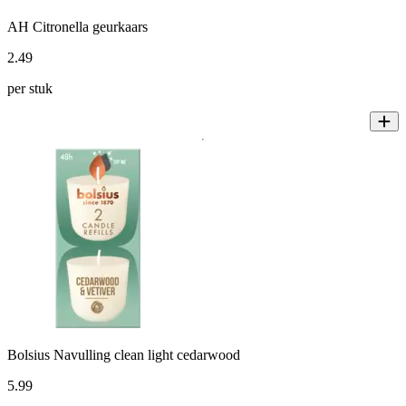
AH Citronella geurkaars
2
.
49
per stuk
Bolsius Navulling clean light cedarwood
5
.
99