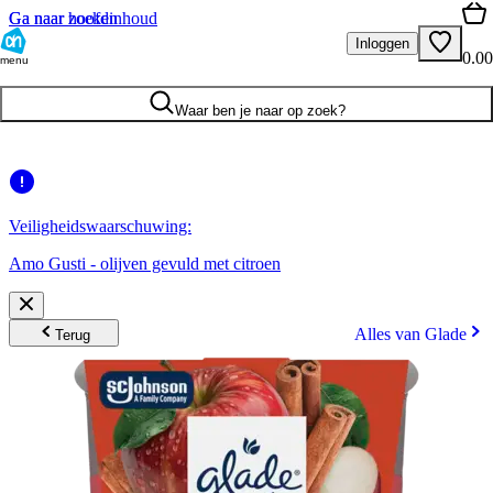
Ga naar hoofdinhoud
Ga naar zoeken
Inloggen
0.00
menu
Waar ben je naar op zoek?
Veiligheidswaarschuwing:
Amo Gusti - olijven gevuld met citroen
Alles van Glade
Terug