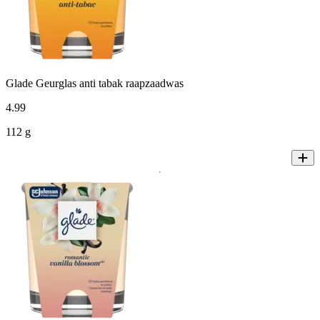
Glade Geurglas anti tabak raapzaadwas
4
.
99
112 g