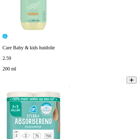
Care Baby & kids huidolie
2
.
59
200 ml