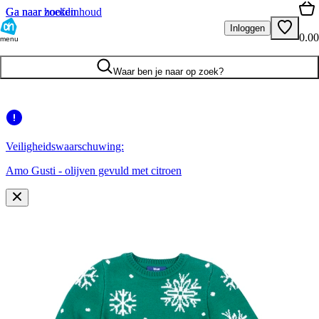
Ga naar hoofdinhoud
Ga naar zoeken
Inloggen
0.00
menu
Waar ben je naar op zoek?
Veiligheidswaarschuwing:
Amo Gusti - olijven gevuld met citroen