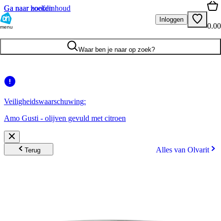
Ga naar hoofdinhoud
Ga naar zoeken
Inloggen
0.00
menu
Waar ben je naar op zoek?
Veiligheidswaarschuwing:
Amo Gusti - olijven gevuld met citroen
Alles van Olvarit
Terug