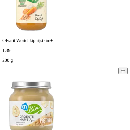
Olvarit Wortel kip rijst 6m+
1
.
39
200 g