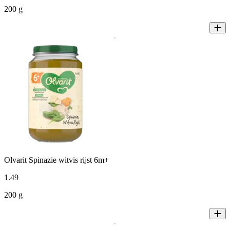
200 g
Olvarit Spinazie witvis rijst 6m+
1
.
49
200 g