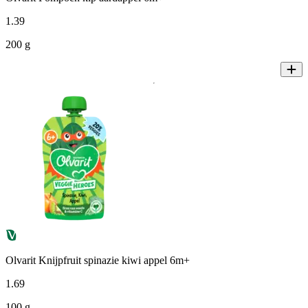
1
.
39
200 g
Olvarit Knijpfruit spinazie kiwi appel 6m+
1
.
69
100 g