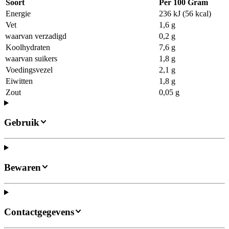
Soort
Per 100 Gram
Energie
236 kJ (56 kcal)
Vet
1,6 g
waarvan verzadigd
0,2 g
Koolhydraten
7,6 g
waarvan suikers
1,8 g
Voedingsvezel
2,1 g
Eiwitten
1,8 g
Zout
0,05 g
Gebruik
Bewaren
Contactgegevens