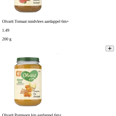
Olvarit Tomaat rundvlees aardappel 6m+
1
.
49
200 g
Olvarit Pompoen kip aardappel 6m+