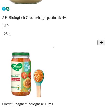
AH Biologisch Groentehapje pastinaak 4+
1
.
19
125 g
Olvarit Spaghetti bolognese 15m+