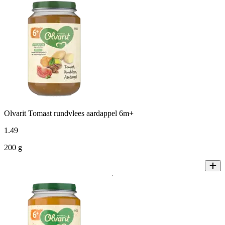
Olvarit Tomaat rundvlees aardappel 6m+
1
.
49
200 g