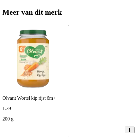
Meer van dit merk
Olvarit Wortel kip rijst 6m+
1
.
39
200 g