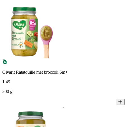
Olvarit Ratatouille met broccoli 6m+
1
.
49
200 g