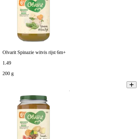
Olvarit Spinazie witvis rijst 6m+
1
.
49
200 g