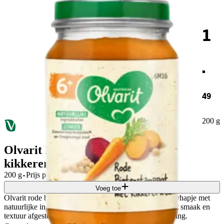
1
.
49
200 g
Olvarit Rode bietstamppot met
kikkererwten 6m+
·
200 g
Prijs per
KG
€
7,45
Voeg toe
Olvarit rode bietstamppot kikkererwt wortel is een babyhapje met
natuurlijke ingredienten voor baby's vanaf 6+ mnd, met smaak en
textuur afgestemd op de leeftijd en de smaakontwikkeling.