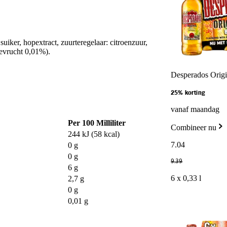
ker, hopextract, zuurteregelaar: citroenzuur,
evrucht 0,01%).
Desperados Origi
25% korting
vanaf maandag
Per 100 Milliliter
Combineer nu
244 kJ (58 kcal)
7
.
04
0 g
0 g
9
.
39
6 g
6 x 0,33 l
2,7 g
0 g
0,01 g