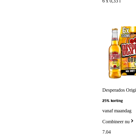
6 x 0,33 l
Desperados Origi
25% korting
vanaf maandag
Combineer nu
7
.
04