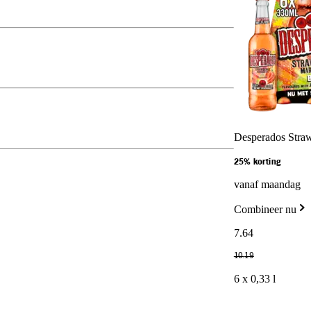
Desperados Straw
25% korting
vanaf maandag
Combineer nu
7
.
64
10
.
19
6 x 0,33 l