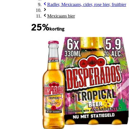
Radler, Mexicaans, cider, rose bier, fruitbier
Mexicaans bier
25%
korting