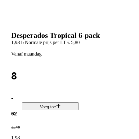
Desperados Tropical 6-pack
·
1,98 l
Normale prijs per
LT
€
5,80
vanaf maandag
8
.
Voeg toe
62
11
.
49
1,98