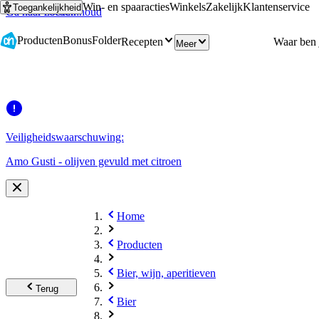
Win- en spaaracties
Winkels
Zakelijk
Klantenservice
Toegankelijkheid
Ga naar hoofdinhoud
Ga naar zoeken
Producten
Bonus
Folder
Recepten
Meer
Veiligheidswaarschuwing:
Amo Gusti - olijven gevuld met citroen
Home
Producten
Bier, wijn, aperitieven
Terug
Bier