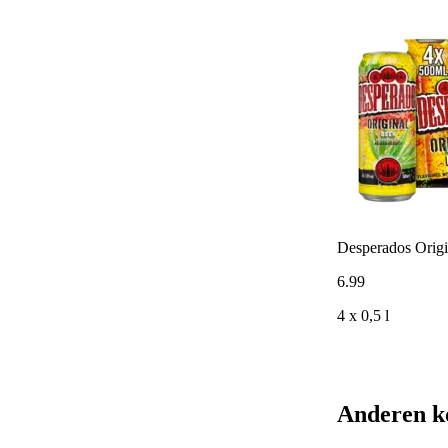
Desperados Origi
6
.
99
4 x 0,5 l
Anderen k