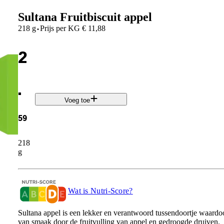
Sultana Fruitbiscuit appel
·
218 g
Prijs per
KG
€
11,88
2
.
Voeg toe
59
218
g
Wat is Nutri-Score?
Sultana appel is een lekker en verantwoord tussendoortje waardoor 
van smaak door de fruitvulling van appel en gedroogde druiven.