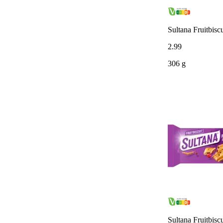
Sultana Fruitbisc
2
.
99
306 g
Sultana Fruitbisc