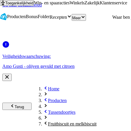
Win- en spaaracties
Winkels
Zakelijk
Klantenservice
Toegankelijkheid
Ga naar hoofdinhoud
Ga naar zoeken
Producten
Bonus
Folder
Recepten
Meer
Veiligheidswaarschuwing:
Amo Gusti - olijven gevuld met citroen
Home
Producten
Terug
Tussendoortjes
Fruitbiscuit en melkbiscuit