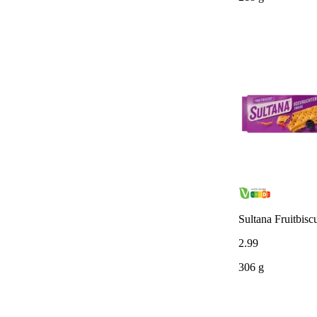
Sultana Fruitbisc
2
.
99
306 g