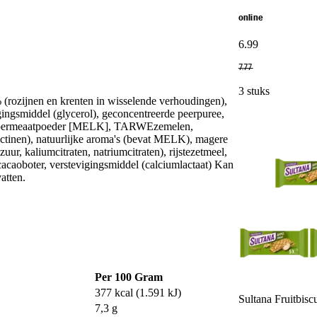
online
6
.
99
7
.
77
3 stuks
rozijnen en krenten in wisselende verhoudingen),
igingsmiddel (glycerol), geconcentreerde peerpuree,
, weipermeaatpoeder [MELK], TARWEzemelen,
ectinen), natuurlijke aroma's (bevat MELK), magere
, kaliumcitraten, natriumcitraten), rijstezetmeel,
 cacaoboter, verstevigingsmiddel (calciumlactaat) Kan
ten.
Per 100 Gram
377 kcal (1.591 kJ)
Sultana Fruitbisc
7,3 g