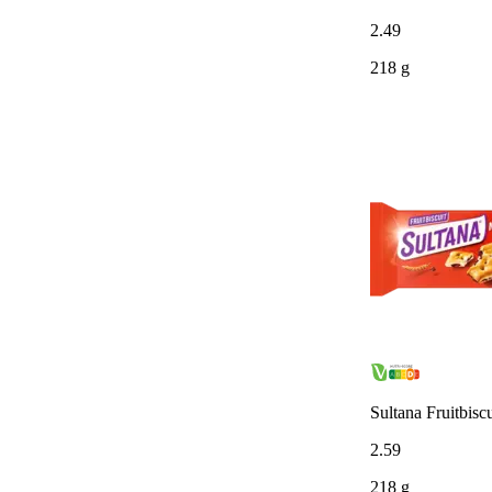
2
.
49
218 g
Sultana Fruitbiscu
2
.
59
218 g