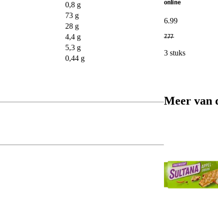
online
0,8 g
73 g
6
.
99
28 g
4,4 g
7
.
77
5,3 g
3 stuks
0,44 g
Meer van 