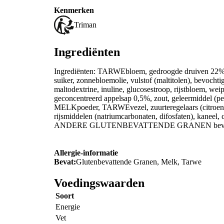
Kenmerken
Triman
Ingrediënten
Ingrediënten: TARWEbloem, gedroogde druiven 22% (
suiker, zonnebloemolie, vulstof (maltitolen), bevocht
maltodextrine, inuline, glucosestroop, rijstbloem
geconcentreerd appelsap 0,5%, zout, geleermiddel (p
MELKpoeder, TARWEvezel, zuurteregelaars (citroenzuur
rijsmiddelen (natriumcarbonaten, difosfaten), kaneel,
ANDERE GLUTENBEVATTENDE GRANEN bevat
Allergie-informatie
Bevat:
Glutenbevattende Granen, Melk, Tarwe
Voedingswaarden
Soort
Energie
Vet