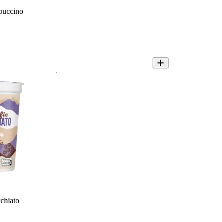
puccino
chiato