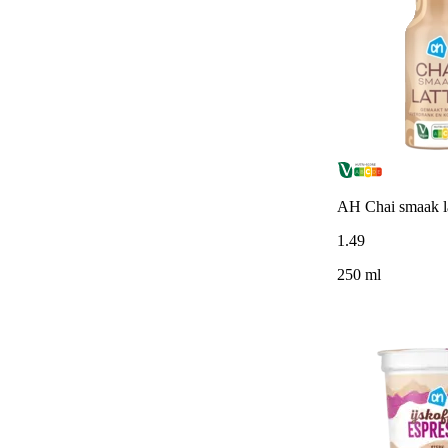
AH Chai smaak la
1
.
49
250 ml