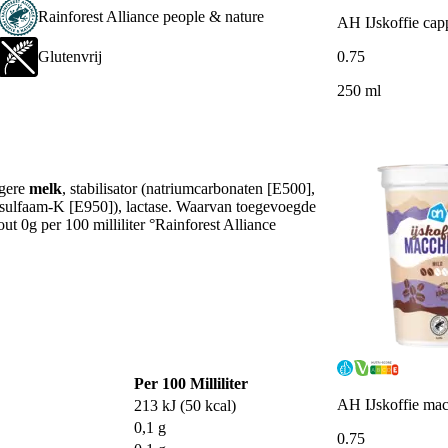
Rainforest Alliance people & nature
AH IJskoffie cap
0
.
75
Glutenvrij
250 ml
agere
melk
, stabilisator (natriumcarbonaten [E500],
cesulfaam-K [E950]), lactase. Waarvan toegevoegde
ut 0g per 100 milliliter °Rainforest Alliance
Per 100 Milliliter
AH IJskoffie mac
213 kJ (50 kcal)
0,1 g
0
.
75