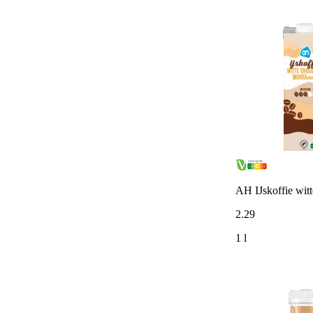
AH IJskoffie wit
2
.
29
1 l