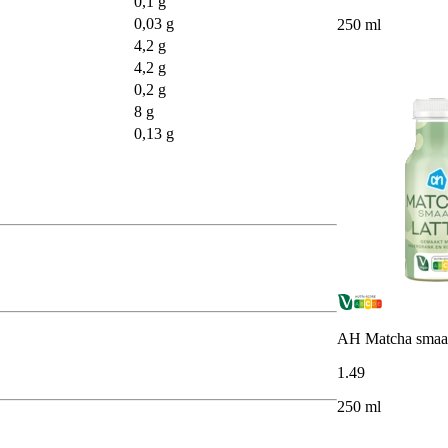
0,1 g
0,03 g
250 ml
4,2 g
4,2 g
0,2 g
8 g
0,13 g
AH Matcha smaak
1
.
49
250 ml