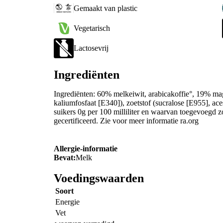
Gemaakt van plastic
Vegetarisch
Lactosevrij
Ingrediënten
Ingrediënten: 60% melkeiwit, arabicakoffie°, 19% m
kaliumfosfaat [E340]), zoetstof (sucralose [E955], a
suikers 0g per 100 milliliter en waarvan toegevoegd zo
gecertificeerd. Zie voor meer informatie ra.org
Allergie-informatie
Bevat:
Melk
Voedingswaarden
Soort
Energie
Vet