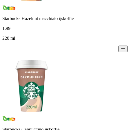
Starbucks Hazelnut macchiato ijskoffie
1
.
99
220 ml
Starbucks Cappuccino ijskoffie