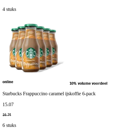
4 stuks
online
10% volume voordeel
Starbucks Frappuccino caramel ijskoffie 6-pack
15
.
07
16
.
74
6 stuks