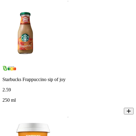
Starbucks Frappuccino sip of joy
2
.
59
250 ml