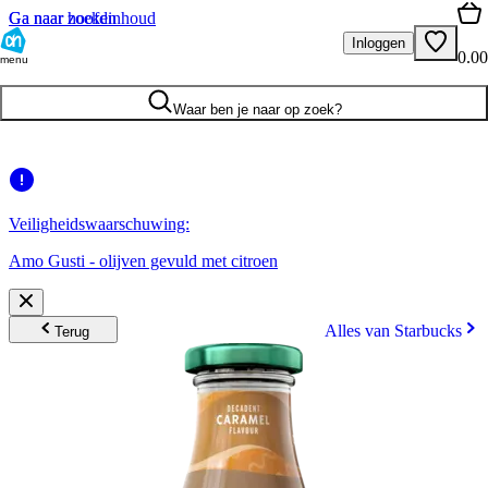
Ga naar hoofdinhoud
Ga naar zoeken
Inloggen
0.00
menu
Waar ben je naar op zoek?
Veiligheidswaarschuwing:
Amo Gusti - olijven gevuld met citroen
Alles van Starbucks
Terug