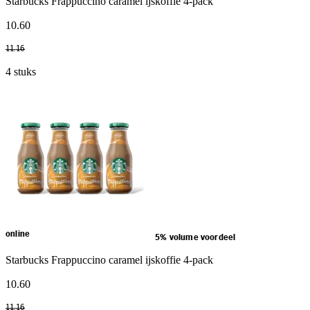
Starbucks Frappuccino caramel ijskoffie 4-pack
10
.
60
11
.
16
4 stuks
online
5% volume voordeel
Starbucks Frappuccino caramel ijskoffie 4-pack
10
.
60
11
.
16