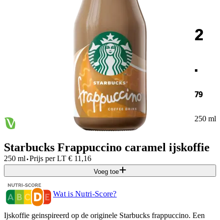
2
.
79
250 ml
Starbucks Frappuccino caramel ijskoffie
·
250 ml
Prijs per
LT
€
11,16
Voeg toe
Wat is Nutri-Score?
Ijskoffie geinspireerd op de originele Starbucks frappuccino. Een