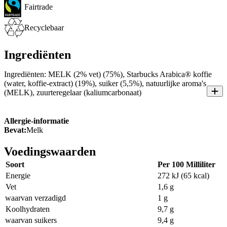
Fairtrade
Recyclebaar
Ingrediënten
Ingrediënten: MELK (2% vet) (75%), Starbucks Arabica® koffie
(water, koffie-extract) (19%), suiker (5,5%), natuurlijke aroma's
(MELK), zuurteregelaar (kaliumcarbonaat)
Allergie-informatie
Bevat:
Melk
Voedingswaarden
Soort
Per 100 Milliliter
Energie
272 kJ (65 kcal)
Vet
1,6 g
waarvan verzadigd
1 g
Koolhydraten
9,7 g
waarvan suikers
9,4 g