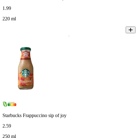
1
.
99
220 ml
Starbucks Frappuccino sip of joy
2
.
59
250 ml