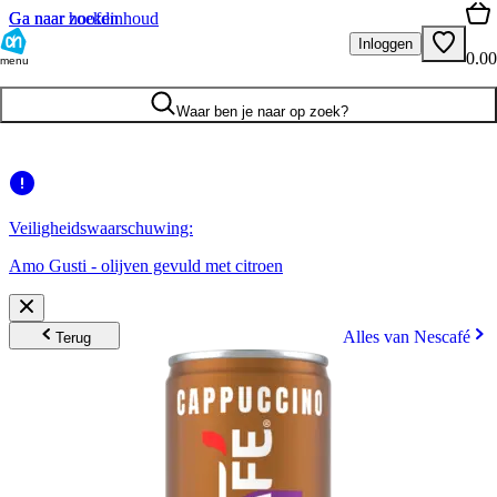
Ga naar hoofdinhoud
Ga naar zoeken
Inloggen
0.00
menu
Waar ben je naar op zoek?
Veiligheidswaarschuwing:
Amo Gusti - olijven gevuld met citroen
Alles van Nescafé
Terug