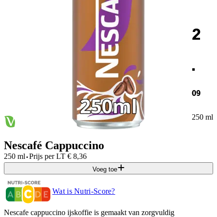
2
.
09
250 ml
Nescafé Cappuccino
·
250 ml
Prijs per
LT
€
8,36
Voeg toe
Wat is Nutri-Score?
Nescafe cappuccino ijskoffie is gemaakt van zorgvuldig