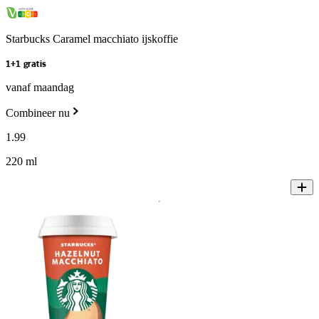
Starbucks Caramel macchiato ijskoffie
1+1 gratis
vanaf maandag
Combineer nu
1
.
99
220 ml