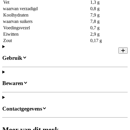
Vet
1,3 g
waarvan verzadigd
0,8 g
Koolhydraten
7,9 g
waarvan suikers
7,8 g
Voedingsvezel
0,7 g
Eiwitten
2,9 g
Zout
0,17 g
Gebruik
Bewaren
Contactgegevens
Meer van dit merk