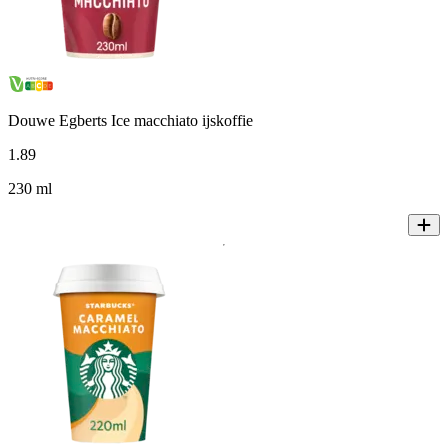
Douwe Egberts Ice macchiato ijskoffie
1
.
89
230 ml