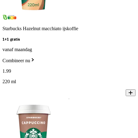
Starbucks Hazelnut macchiato ijskoffie
1+1 gratis
vanaf maandag
Combineer nu
1
.
99
220 ml