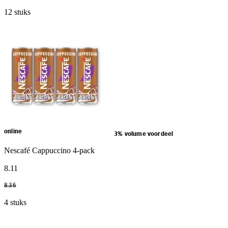
12 stuks
online
3% volume voordeel
Nescafé Cappuccino 4-pack
8
.
11
8
.
36
4 stuks