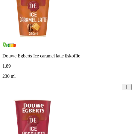
Douwe Egberts Ice caramel latte ijskoffie
1
.
89
230 ml