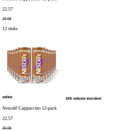
22
.
57
25
.
08
12 stuks
online
10% volume voordeel
Nescafé Cappuccino 12-pack
22
.
57
25
.
08