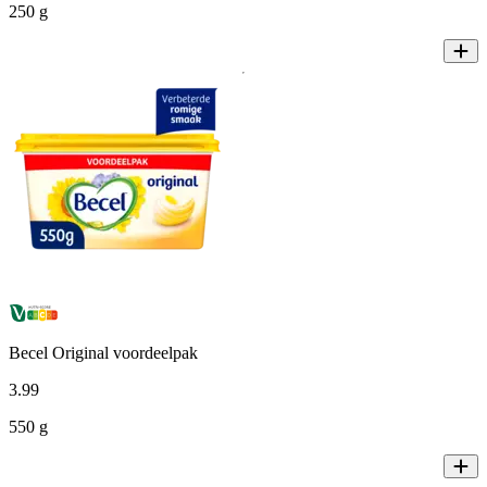
250 g
Becel Original voordeelpak
3
.
99
550 g