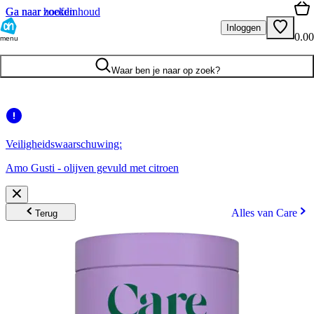
Ga naar hoofdinhoud
Ga naar zoeken
Inloggen
0.00
menu
Waar ben je naar op zoek?
Veiligheidswaarschuwing:
Amo Gusti - olijven gevuld met citroen
Alles van Care
Terug