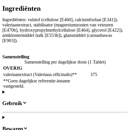
Ingrediënten
Ingrediënten: vulstof (cellulose [E460], calciumfosfaat [E341]),
valeriaanextract, stabilisator (magnesiumzouten van vetzuren
[E470b], hydroxypropylmethylcellulose [E464], glycerol [E422]),
antiklontermiddel (talk [E553b]), glansmiddel (carnaubawas
[E903]).
Samenstelling
Samenstelling per dagelijkse dosis (1 Tablet)
OVERIG
valeriaanextract (Valeriana officinalis)**
375
**Geen dagelijkse referentie-inname
vastgesteld.
Gebruik
Bewaren