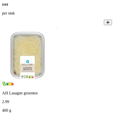
0
.
99
per stuk
AH Lasagne groenten
2
.
99
400 g