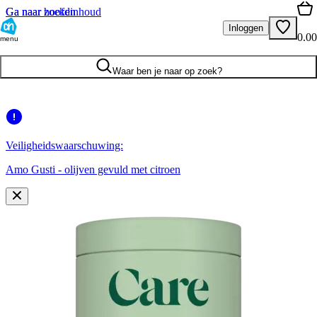
Ga naar hoofdinhoud
Ga naar zoeken
Inloggen
0.00
menu
Waar ben je naar op zoek?
Veiligheidswaarschuwing:
Amo Gusti - olijven gevuld met citroen