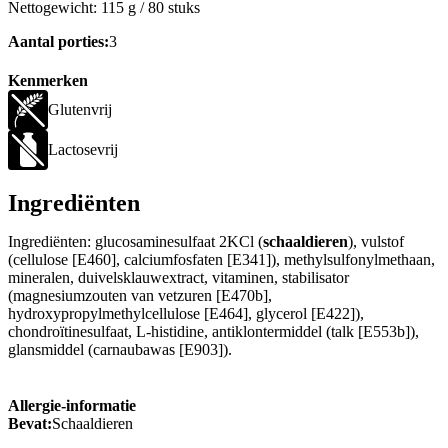
Nettogewicht: 115 g / 80 stuks
Aantal porties:
3
Kenmerken
Glutenvrij
Lactosevrij
Ingrediënten
Ingrediënten: glucosaminesulfaat 2KCl (
schaaldieren
), vulstof
(cellulose [E460], calciumfosfaten [E341]), methylsulfonylmethaan,
mineralen, duivelsklauwextract, vitaminen, stabilisator
(magnesiumzouten van vetzuren [E470b],
hydroxypropylmethylcellulose [E464], glycerol [E422]),
chondroïtinesulfaat, L-histidine, antiklontermiddel (talk [E553b]),
glansmiddel (carnaubawas [E903]).
Allergie-informatie
Bevat:
Schaaldieren