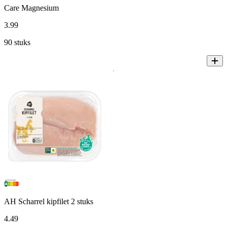
Care Magnesium
3
.
99
90 stuks
AH Scharrel kipfilet 2 stuks
4
.
49