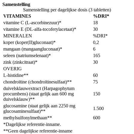
Samenstelling
Samenstelling per dagelijkse dosis (3 tabletten)
VITAMINES
%DRI*
vitamine C (L-ascorbinezuur)*
18
vitamine E (DL-alfa-tocoferylacetaat)*
30
MINERALEN
%DRI*
koper (koper(II)gluconaat)*
0,2
mangaan (mangaangluconaat)*
6
seleen (natriumselenaat)*
165
zink (zinkcitraat)*
30
OVERIG
L-histidine**
60
chondroïtine (chondroïtinesulfaat)**
75
duivelsklauwextract (Harpagophytum
procumbens) (staat gelijk aan 600 mg
150
duivelsklauw)**
glucosamine (staat gelijk aan 2250 mg
1.500
glucosaminesulfaat)**
methylsulfonylmethaan**
600
*Dagelijkse referentie-inname.
**Geen dagelijkse referentie-inname