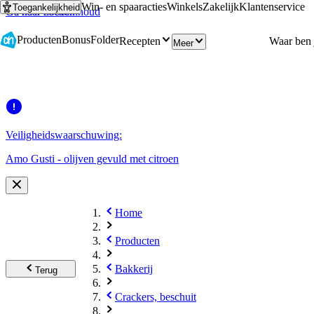
Win- en spaaracties
Winkels
Zakelijk
Klantenservice
Toegankelijkheid
Ga naar hoofdinhoud
Ga naar zoeken
Producten
Bonus
Folder
Recepten
Meer
Veiligheidswaarschuwing:
Amo Gusti - olijven gevuld met citroen
Home
Producten
Bakkerij
Terug
Crackers, beschuit