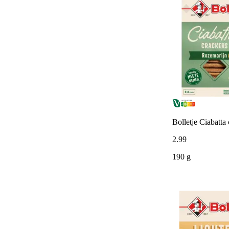
Bolletje Ciabatta
2
.
99
190 g