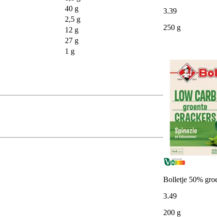
40 g
3
.
39
2,5 g
250 g
12 g
27 g
1 g
Bolletje 50% groe
3
.
49
200 g