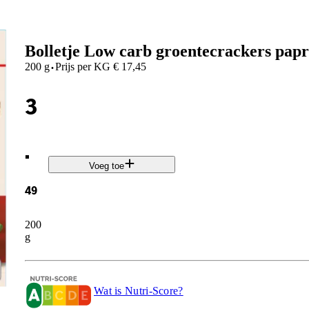
Bolletje Low carb groentecrackers papr
·
200 g
Prijs per
KG
€
17,45
3
.
Voeg toe
49
200
g
Wat is Nutri-Score?