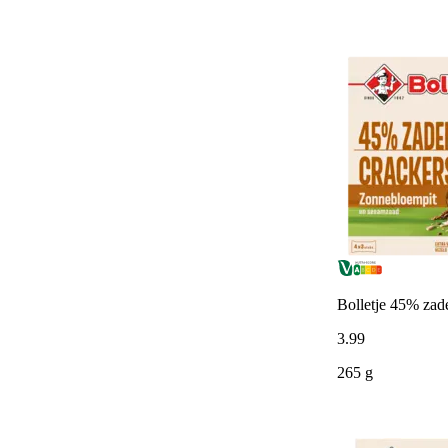
Bolletje 45% zad
3
.
99
265 g