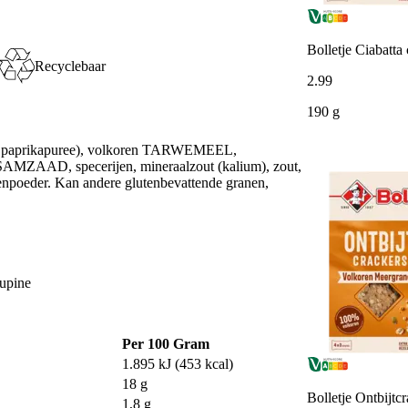
Bolletje Ciabatta
Recyclebaar
2
.
99
190 g
1% paprikapuree), volkoren TARWEMEEL,
MZAAD, specerijen, mineraalzout (kalium), zout,
tenpoeder. Kan andere glutenbevattende granen,
Lupine
Per 100 Gram
1.895 kJ (453 kcal)
18 g
Bolletje Ontbijtc
1,8 g