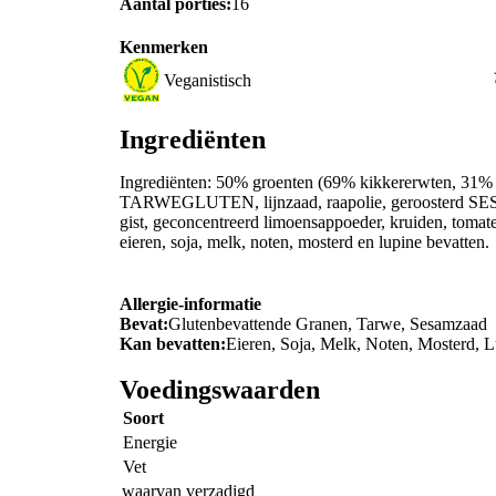
Aantal porties:
16
Kenmerken
Veganistisch
Ingrediënten
Ingrediënten: 50% groenten (69% kikkererwten, 3
TARWEGLUTEN, lijnzaad, raapolie, geroosterd SESA
gist, geconcentreerd limoensappoeder, kruiden, toma
eieren, soja, melk, noten, mosterd en lupine bevatten.
Allergie-informatie
Bevat:
Glutenbevattende Granen, Tarwe, Sesamzaad
Kan bevatten:
Eieren, Soja, Melk, Noten, Mosterd, 
Voedingswaarden
Soort
Energie
Vet
waarvan verzadigd