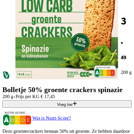
3
.
49
200 g
Bolletje 50% groente crackers spinazie
·
200 g
Prijs per
KG
€
17,45
Voeg toe
Wat is Nutri-Score?
Deze groentecrackers bestaan 50% uit groente. Ze hebben daardoor