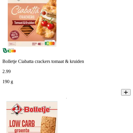
Bolletje Ciabatta crackers tomaat & kruiden
2
.
99
190 g