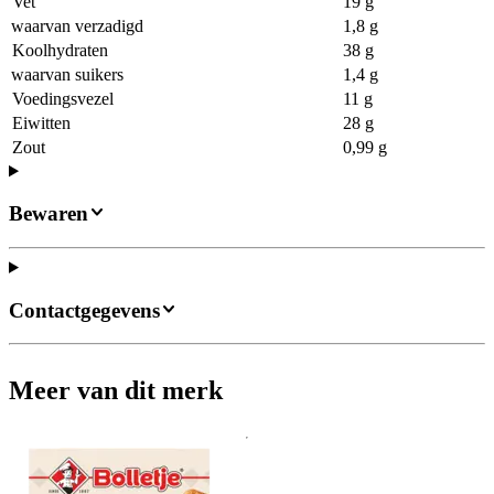
Vet
19 g
waarvan verzadigd
1,8 g
Koolhydraten
38 g
waarvan suikers
1,4 g
Voedingsvezel
11 g
Eiwitten
28 g
Zout
0,99 g
Bewaren
Contactgegevens
Meer van dit merk