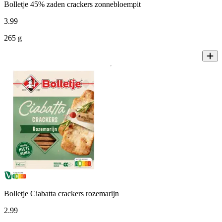
Bolletje 45% zaden crackers zonnebloempit
3
.
99
265 g
Bolletje Ciabatta crackers rozemarijn
2
.
99