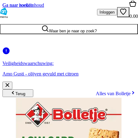
Ga naar hoofdinhoud
Ga naar zoeken
Inloggen
0.00
menu
Waar ben je naar op zoek?
Veiligheidswaarschuwing:
Amo Gusti - olijven gevuld met citroen
Alles van Bolletje
Terug