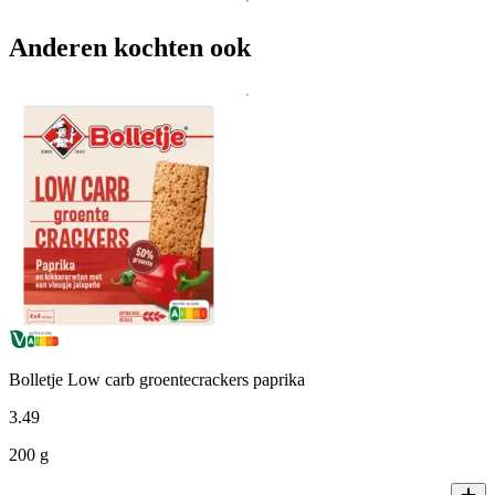
Anderen kochten ook
Bolletje Low carb groentecrackers paprika
3
.
49
200 g