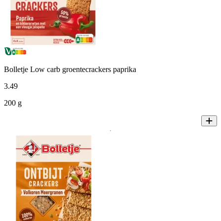
Bolletje Low carb groentecrackers paprika
3
.
49
200 g