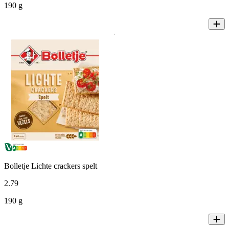
190 g
Bolletje Lichte crackers spelt
2
.
79
190 g