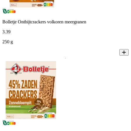
Bolletje Ontbijtcrackers volkoren meergranen
3
.
39
250 g