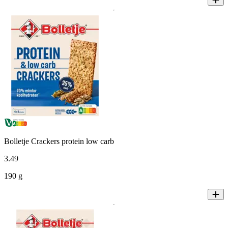
Bolletje Crackers protein low carb
3
.
49
190 g