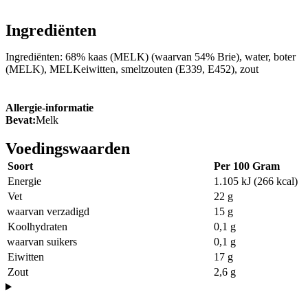
Ingrediënten
Ingrediënten: 68% kaas (MELK) (waarvan 54% Brie), water, boter
(MELK), MELKeiwitten, smeltzouten (E339, E452), zout
Allergie-informatie
Bevat:
Melk
Voedingswaarden
Soort
Per 100 Gram
Energie
1.105 kJ (266 kcal)
Vet
22 g
waarvan verzadigd
15 g
Koolhydraten
0,1 g
waarvan suikers
0,1 g
Eiwitten
17 g
Zout
2,6 g