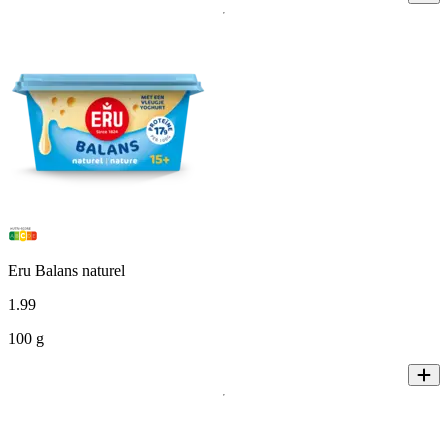
Eru Balans naturel
1
.
99
100 g