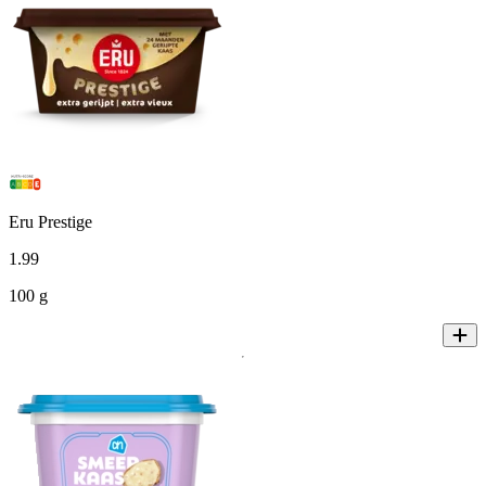
Eru Prestige
1
.
99
100 g