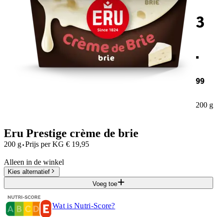
3
.
99
200 g
Eru Prestige crème de brie
·
200 g
Prijs per
KG
€
19,95
Alleen in de winkel
Kies alternatief
Voeg toe
Wat is Nutri-Score?