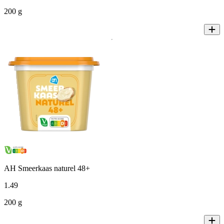
200 g
AH Smeerkaas naturel 48+
1
.
49
200 g