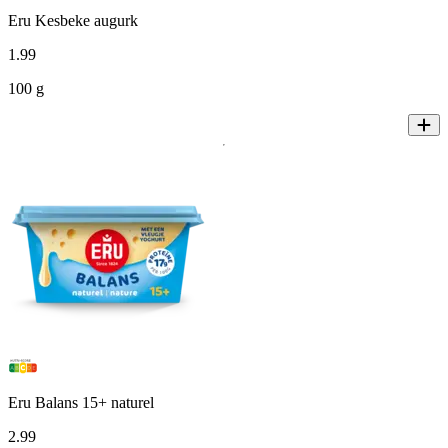
Eru Kesbeke augurk
1
.
99
100 g
Eru Balans 15+ naturel
2
.
99