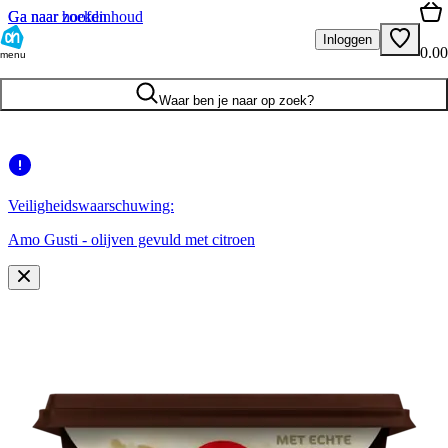
Ga naar hoofdinhoud
Ga naar zoeken
Inloggen
0.00
menu
Waar ben je naar op zoek?
Veiligheidswaarschuwing:
Amo Gusti - olijven gevuld met citroen