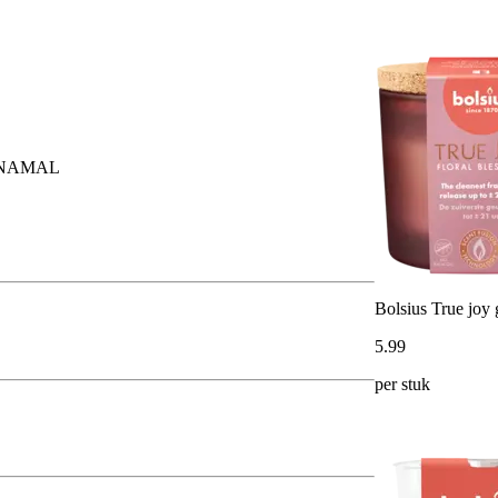
NNAMAL
Bolsius True joy 
5
.
99
per stuk