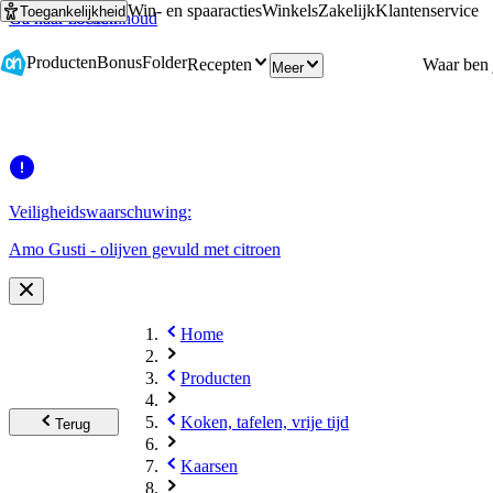
Win- en spaaracties
Winkels
Zakelijk
Klantenservice
Toegankelijkheid
Ga naar hoofdinhoud
Ga naar zoeken
Producten
Bonus
Folder
Recepten
Meer
Veiligheidswaarschuwing:
Amo Gusti - olijven gevuld met citroen
Home
Producten
Koken, tafelen, vrije tijd
Terug
Kaarsen