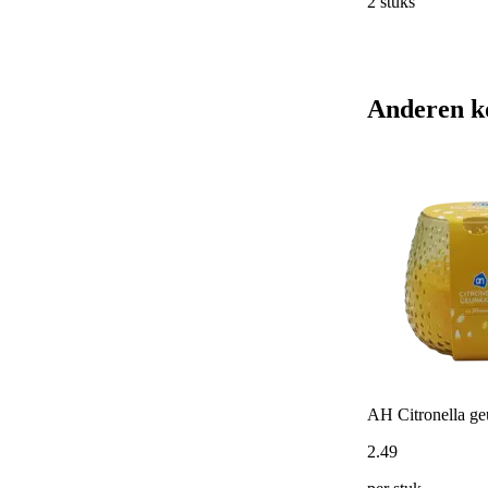
2 stuks
Anderen k
AH Citronella ge
2
.
49