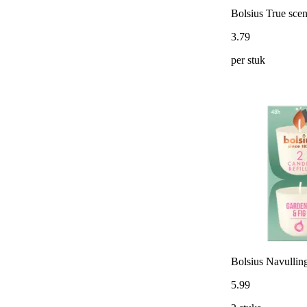
Bolsius True scen
3
.
79
per stuk
Bolsius Navulling
5
.
99