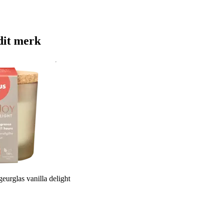
dit merk
geurglas vanilla delight