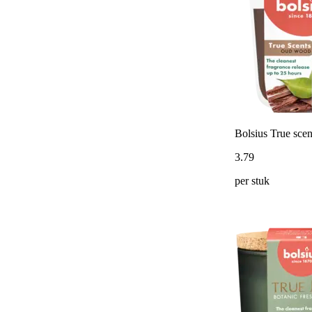
Bolsius True sce
3
.
79
per stuk