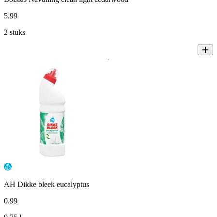
5
.
99
2 stuks
AH Dikke bleek eucalyptus
0
.
99