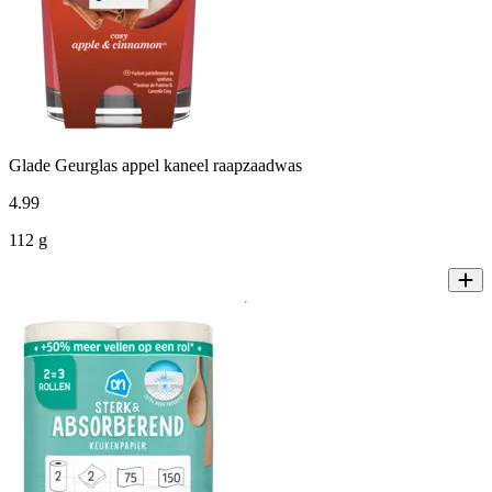
Glade Geurglas appel kaneel raapzaadwas
4
.
99
112 g