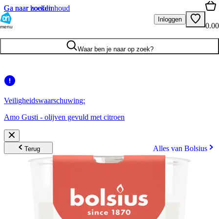
Ga naar hoofdinhoud
Ga naar zoeken
Inloggen
0.00
menu
Waar ben je naar op zoek?
Veiligheidswaarschuwing:
Amo Gusti - olijven gevuld met citroen
Alles van Bolsius
Terug