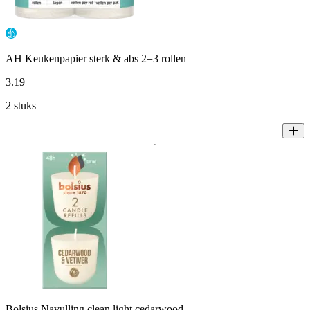
AH Keukenpapier sterk & abs 2=3 rollen
3
.
19
2 stuks
Bolsius Navulling clean light cedarwood