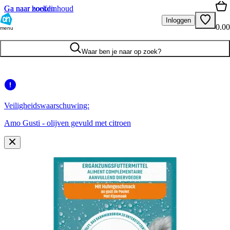
Ga naar hoofdinhoud
Ga naar zoeken
Inloggen
0.00
menu
Waar ben je naar op zoek?
Veiligheidswaarschuwing:
Amo Gusti - olijven gevuld met citroen