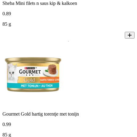
Sheba Mini filets n saus kip & kalkoen
0
.
89
85 g
Gourmet Gold hartig torentje met tonijn
0
.
99
85 g