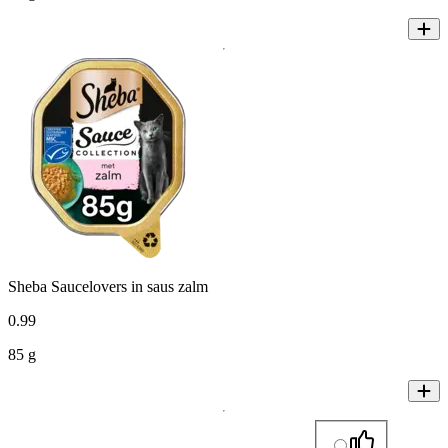
Sheba Saucelovers in saus zalm
0
.
99
85 g