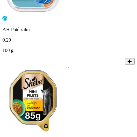
AH Paté zalm
0
.
29
100 g