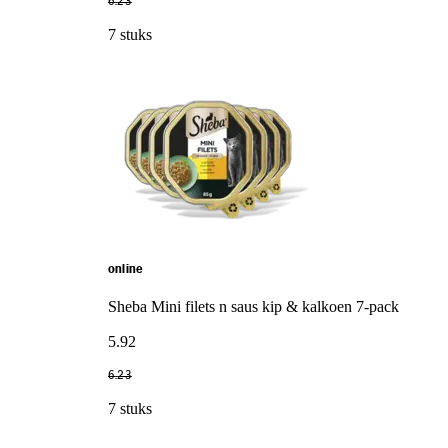
6
.
23
7 stuks
online
Sheba Mini filets n saus kip & kalkoen 7-pack
5
.
92
6
.
23
7 stuks