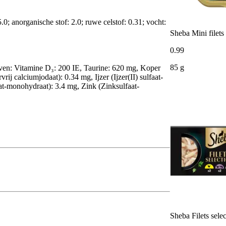
.0; anorganische stof: 2.0; ruwe celstof: 0.31; vocht:
Sheba Mini filets
0
.
99
85 g
even: Vitamine D₃: 200 IE, Taurine: 620 mg, Koper
rij calciumjodaat): 0.34 mg, Ijzer (Ijzer(II) sulfaat-
t-monohydraat): 3.4 mg, Zink (Zinksulfaat-
Sheba Filets selec