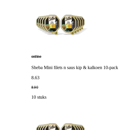
online
Sheba Mini filets n saus kip & kalkoen 10-pack
8
.
63
8
.
90
10 stuks