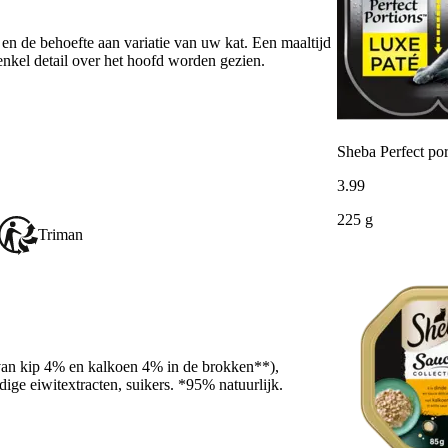
en de behoefte aan variatie van uw kat. Een maaltijd
enkel detail over het hoofd worden gezien.
Sheba Perfect por
3
.
99
225 g
Triman
rvan kip 4% en kalkoen 4% in de brokken**),
dige eiwitextracten, suikers. *95% natuurlijk.