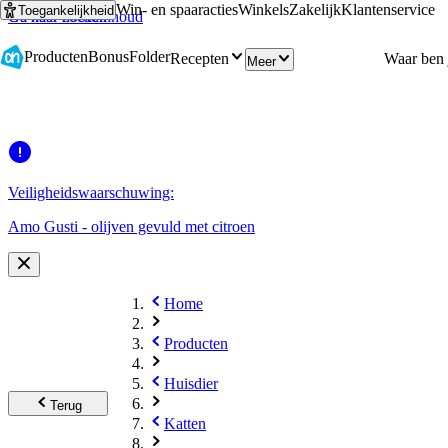
Win- en spaaracties
Winkels
Zakelijk
Klantenservice
Toegankelijkheid
Ga naar hoofdinhoud
Ga naar zoeken
Producten
Bonus
Folder
Recepten
Meer
Veiligheidswaarschuwing:
Amo Gusti - olijven gevuld met citroen
Home
Producten
Huisdier
Terug
Katten