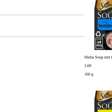
Sheba Soup met t
3
.
69
160 g