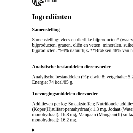
Triman
Ingrediënten
Samenstelling
Samenstelling: vlees en dierlijke bijproducten* (waa
bijproducten, granen, oliën en vetten, mineralen, suike
bijproducten. *94% natuurlijk. **Brokken 48% van he
Analytische bestanddelen dierenvoeder
Analytische bestanddelen (%): eiwit: 8; vetgehalte: 5.2
Energie: 74 kcal/85 g.
Toevoegingsmiddelen diervoeder
Additieven per kg: Smaakstoffen; Nutritionele additi
(Koper(II)sulfaat-pentahydraat): 1.3 mg, Jodaat (Waterv
monohydraat): 16.8 mg, Mangaan (Mangaan(II) sulfaa
monohydraat): 16.2 mg.