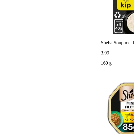
Sheba Soup met 
3
.
99
160 g