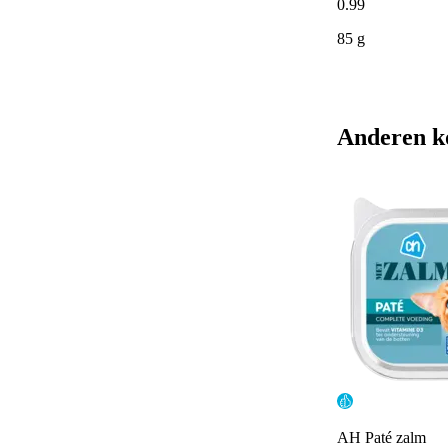
0
.
99
85 g
Anderen k
AH Paté zalm