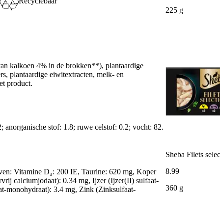
Recyclebaar
225 g
rvan kalkoen 4% in de brokken**), plantaardige
rs, plantaardige eiwitextracten, melk- en
t product.
; anorganische stof: 1.8; ruwe celstof: 0.2; vocht: 82.
Sheba Filets selec
8
.
99
even: Vitamine D₃: 200 IE, Taurine: 620 mg, Koper
rij calciumjodaat): 0.34 mg, Ijzer (Ijzer(II) sulfaat-
360 g
t-monohydraat): 3.4 mg, Zink (Zinksulfaat-