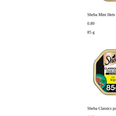
Sheba Mini filets
0
.
89
85 g
Sheba Classics pa