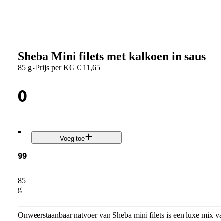
Sheba Mini filets met kalkoen in saus
·
85 g
Prijs per
KG
€
11,65
0
.
Voeg toe
99
85
g
Onweerstaanbaar natvoer van Sheba mini filets is een luxe mix va