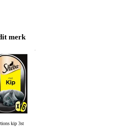
dit merk
tions kip 3st