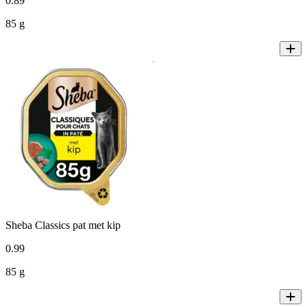
0
.
89
85 g
Sheba Classics pat met kip
0
.
99
85 g