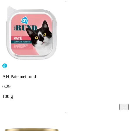
AH Pate met rund
0
.
29
100 g