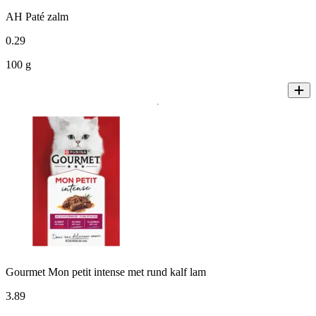
AH Paté zalm
0
.
29
100 g
Gourmet Mon petit intense met rund kalf lam
3
.
89