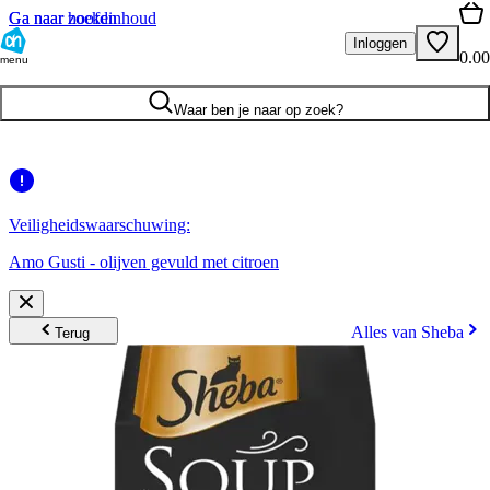
Ga naar hoofdinhoud
Ga naar zoeken
Inloggen
0.00
menu
Waar ben je naar op zoek?
Veiligheidswaarschuwing:
Amo Gusti - olijven gevuld met citroen
Alles van Sheba
Terug