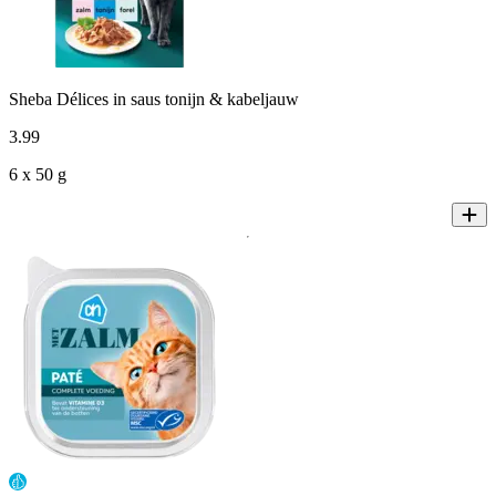
Sheba Délices in saus tonijn & kabeljauw
3
.
99
6 x 50 g