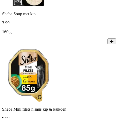
Sheba Soup met kip
3
.
99
160 g
Sheba Mini filets n saus kip & kalkoen