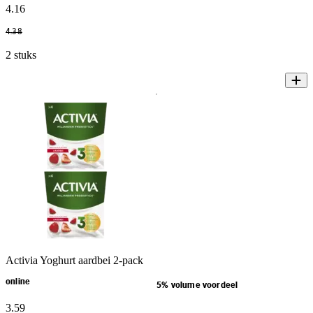
4
.
16
4
.
38
2 stuks
Activia Yoghurt aardbei 2-pack
online
5% volume voordeel
3
.
59