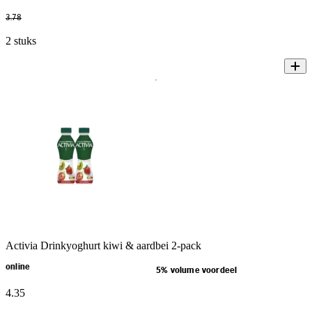
3
.
78
2 stuks
Activia Drinkyoghurt kiwi & aardbei 2-pack
online
5% volume voordeel
4
.
35