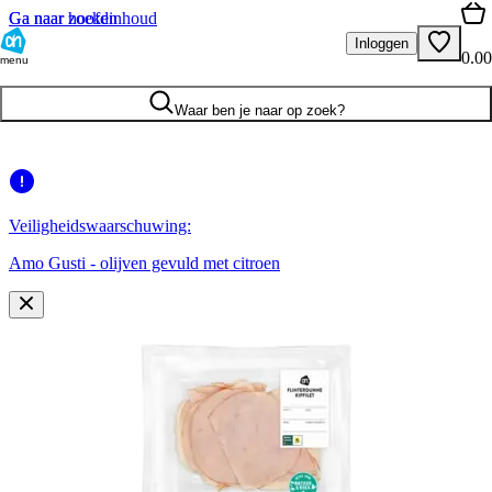
Ga naar hoofdinhoud
Ga naar zoeken
Inloggen
0.00
menu
Waar ben je naar op zoek?
Veiligheidswaarschuwing:
Amo Gusti - olijven gevuld met citroen