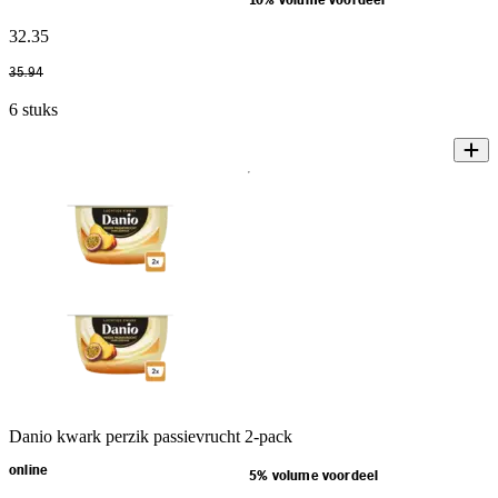
10% volume voordeel
32
.
35
35
.
94
6 stuks
Danio kwark perzik passievrucht 2-pack
online
5% volume voordeel