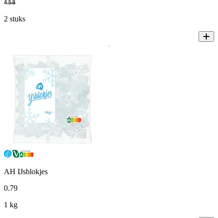
4
.
58
2 stuks
AH IJsblokjes
0
.
79
1 kg