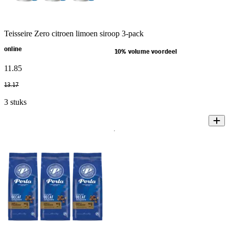
Teisseire Zero citroen limoen siroop 3-pack
online
10% volume voordeel
11
.
85
13
.
17
3 stuks