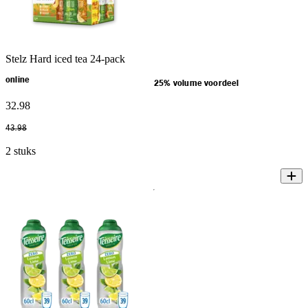
Stelz Hard iced tea 24-pack
online
25% volume voordeel
32
.
98
43
.
98
2 stuks