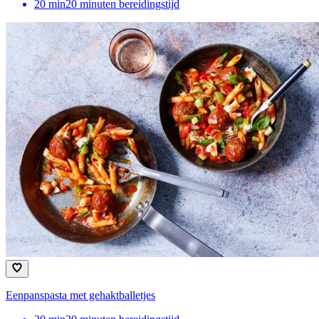
20
min
20 minuten bereidingstijd
Eenpanspasta met gehaktballetjes