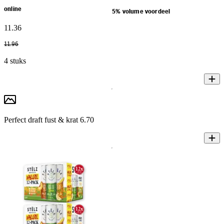
online
5% volume voordeel
11
.
36
11
.
96
4 stuks
Perfect draft fust & krat 6.70