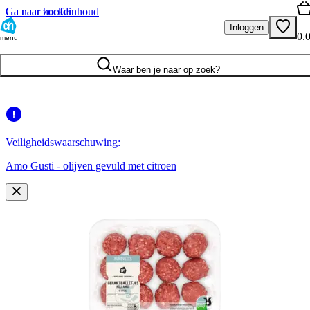
Ga naar hoofdinhoud
Ga naar zoeken
Inloggen
0.
menu
Waar ben je naar op zoek?
Veiligheidswaarschuwing:
Amo Gusti - olijven gevuld met citroen