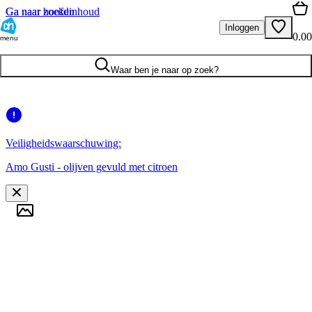
Ga naar hoofdinhoud
Ga naar zoeken
Inloggen
0.00
menu
Waar ben je naar op zoek?
Veiligheidswaarschuwing:
Amo Gusti - olijven gevuld met citroen