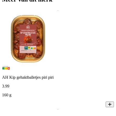
AH Kip gehaktballetjes piri piri
3
.
99
160 g