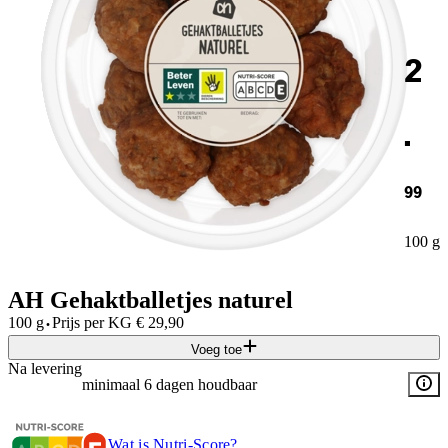
2
.
99
100 g
AH Gehaktballetjes naturel
·
100 g
Prijs per
KG
€
29,90
Voeg toe
Na levering
minimaal 6 dagen houdbaar
Wat is Nutri-Score?