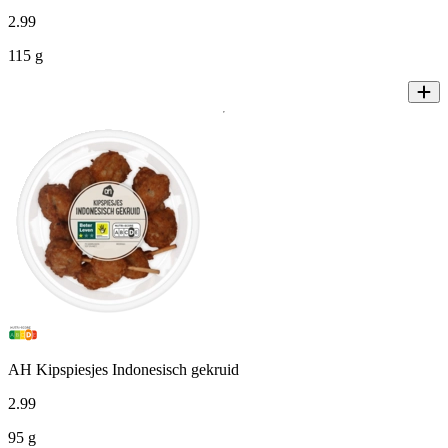
2
.
99
115 g
AH Kipspiesjes Indonesisch gekruid
2
.
99
95 g