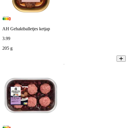
AH Gehaktballetjes ketjap
3
.
99
205 g