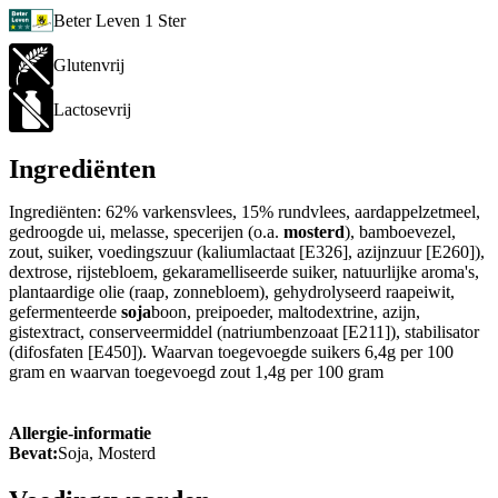
Beter Leven 1 Ster
Glutenvrij
Lactosevrij
Ingrediënten
Ingrediënten: 62% varkensvlees, 15% rundvlees, aardappelzetmeel,
gedroogde ui, melasse, specerijen (o.a.
mosterd
), bamboevezel,
zout, suiker, voedingszuur (kaliumlactaat [E326], azijnzuur [E260]),
dextrose, rijstebloem, gekaramelliseerde suiker, natuurlijke aroma's,
plantaardige olie (raap, zonnebloem), gehydrolyseerd raapeiwit,
gefermenteerde
soja
boon, preipoeder, maltodextrine, azijn,
gistextract, conserveermiddel (natriumbenzoaat [E211]), stabilisator
(difosfaten [E450]). Waarvan toegevoegde suikers 6,4g per 100
gram en waarvan toegevoegd zout 1,4g per 100 gram
Allergie-informatie
Bevat:
Soja, Mosterd