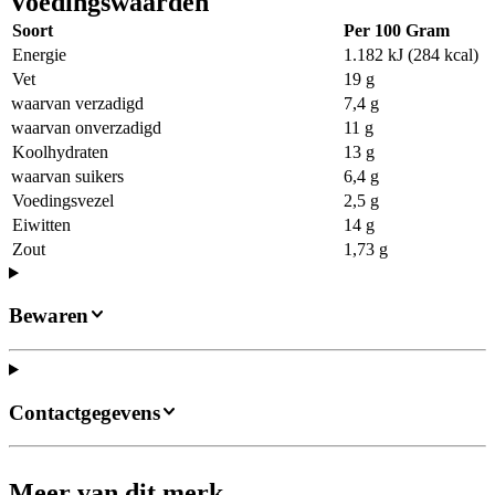
Voedingswaarden
Soort
Per 100 Gram
Energie
1.182 kJ (284 kcal)
Vet
19 g
waarvan verzadigd
7,4 g
waarvan onverzadigd
11 g
Koolhydraten
13 g
waarvan suikers
6,4 g
Voedingsvezel
2,5 g
Eiwitten
14 g
Zout
1,73 g
Bewaren
Contactgegevens
Meer van dit merk