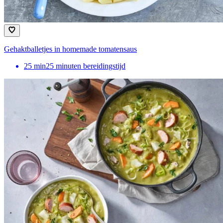
Gehaktballetjes in homemade tomatensaus
25
min
25 minuten bereidingstijd