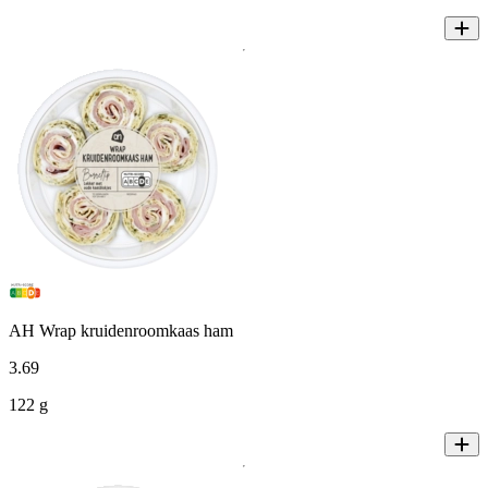
AH Wrap kruidenroomkaas ham
3
.
69
122 g