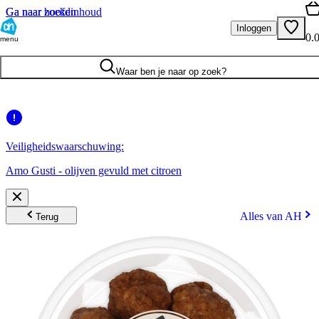
Ga naar hoofdinhoud
Ga naar zoeken
Inloggen
0.
menu
Waar ben je naar op zoek?
Veiligheidswaarschuwing:
Amo Gusti - olijven gevuld met citroen
Alles van AH
Terug