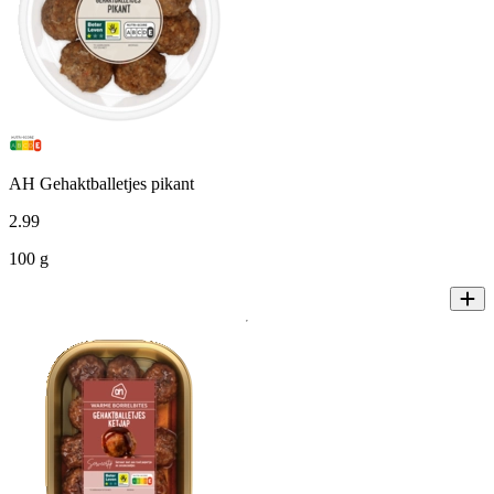
AH Gehaktballetjes pikant
2
.
99
100 g