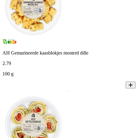
AH Gemarineerde kaasblokjes mosterd dille
2
.
79
100 g