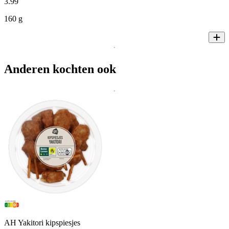
3
.
99
160 g
Anderen kochten ook
AH Yakitori kipspiesjes