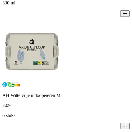
330 ml
AH Witte vrije uitloopeieren M
2
.
09
6 stuks