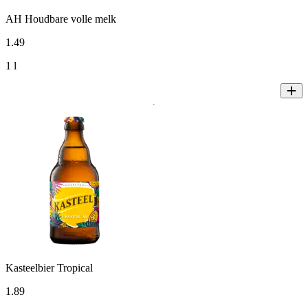
AH Houdbare volle melk
1
.
49
1 l
Kasteelbier Tropical
1
.
89