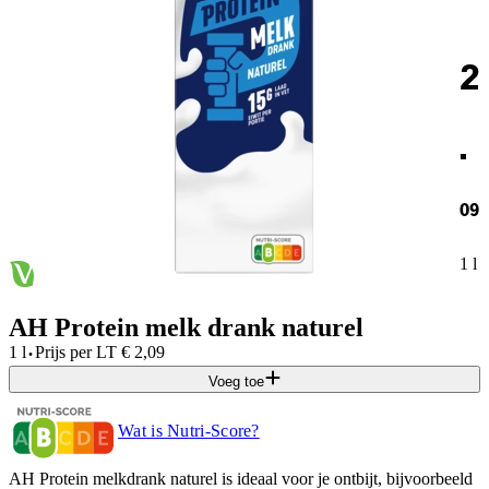
2
.
09
1 l
AH Protein melk drank naturel
·
1 l
Prijs per
LT
€
2,09
Voeg toe
Wat is Nutri-Score?
AH Protein melkdrank naturel is ideaal voor je ontbijt, bijvoorbeeld