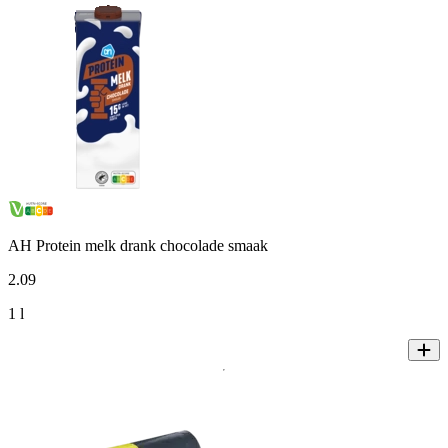
AH Protein melk drank chocolade smaak
2
.
09
1 l