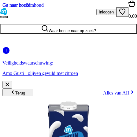
Ga naar hoofdinhoud
Ga naar zoeken
Inloggen
0.00
menu
Waar ben je naar op zoek?
Veiligheidswaarschuwing:
Amo Gusti - olijven gevuld met citroen
Alles van AH
Terug