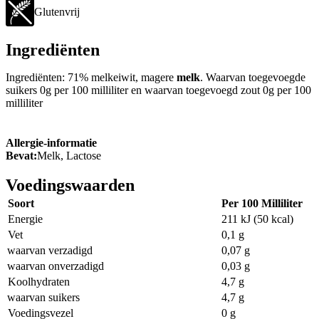
Glutenvrij
Ingrediënten
Ingrediënten: 71% melkeiwit, magere
melk
. Waarvan toegevoegde
suikers 0g per 100 milliliter en waarvan toegevoegd zout 0g per 100
milliliter
Allergie-informatie
Bevat:
Melk, Lactose
Voedingswaarden
Soort
Per 100 Milliliter
Energie
211 kJ (50 kcal)
Vet
0,1 g
waarvan verzadigd
0,07 g
waarvan onverzadigd
0,03 g
Koolhydraten
4,7 g
waarvan suikers
4,7 g
Voedingsvezel
0 g