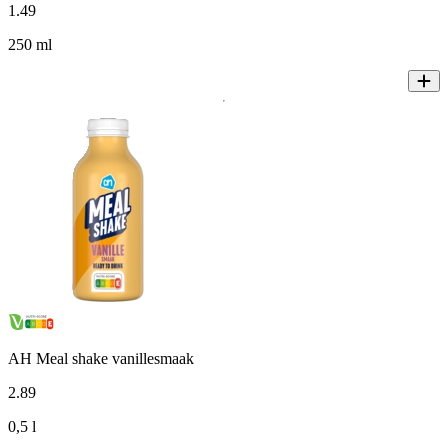
1
.
49
250 ml
AH Meal shake vanillesmaak
2
.
89
0,5 l