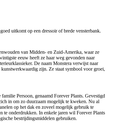
goed uitkomt op een dressoir of brede vensterbank.
egenwouden van Midden- en Zuid-Amerika, waar ze
twintigste eeuw heeft ze haar weg gevonden naar
terieurklassieker. De naam Monstera verwijst naar
a kunstwerkwaardig zijn. Ze staat symbool voor groei,
 familie Persoon, genaamd Forever Plants. Gevestigd
zich in om zo duurzaam mogelijk te kweken. Nu al
nelen op het dak en zoveel mogelijk gebruik te
 te onderdrukken. In enkele jaren wil Forever Plants
ische bestrijdingsmiddelen gebruiken.