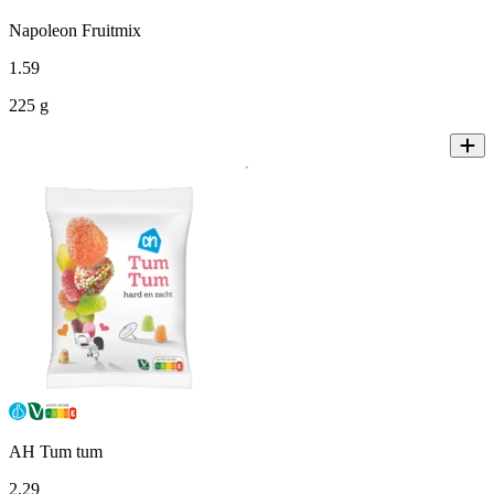
Napoleon Fruitmix
1
.
59
225 g
AH Tum tum
2
.
29