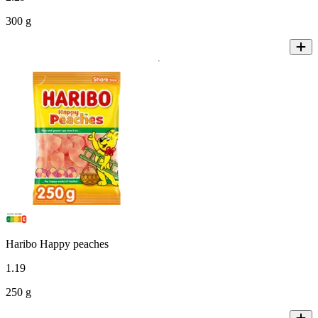
300 g
Haribo Happy peaches
1
.
19
250 g