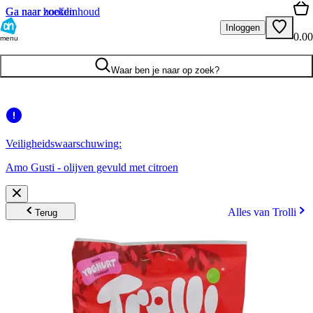
Ga naar hoofdinhoud
Ga naar zoeken
Inloggen
0.00
menu
Waar ben je naar op zoek?
Veiligheidswaarschuwing:
Amo Gusti - olijven gevuld met citroen
Alles van Trolli
Terug