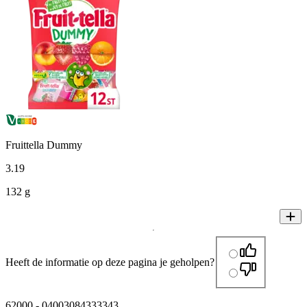
Fruittella Dummy
3
.
19
132 g
Heeft de informatie op deze pagina je geholpen?
62000
-
04003084333343