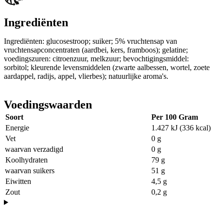
Ingrediënten
Ingrediënten: glucosestroop; suiker; 5% vruchtensap van
vruchtensapconcentraten (aardbei, kers, framboos); gelatine;
voedingszuren: citroenzuur, melkzuur; bevochtigingsmiddel:
sorbitol; kleurende levensmiddelen (zwarte aalbessen, wortel, zoete
aardappel, radijs, appel, vlierbes); natuurlijke aroma's.
Voedingswaarden
Soort
Per 100 Gram
Energie
1.427 kJ (336 kcal)
Vet
0 g
waarvan verzadigd
0 g
Koolhydraten
79 g
waarvan suikers
51 g
Eiwitten
4,5 g
Zout
0,2 g