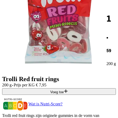
1
.
59
200 g
Trolli Red fruit rings
·
200 g
Prijs per
KG
€
7,95
Voeg toe
Wat is Nutri-Score?
Trolli red fruit rings zijn originele gummies in de vorm van