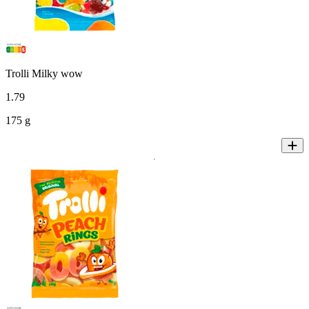
Trolli Milky wow
1
.
79
175 g