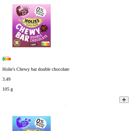
Holie's Chewy bar double chocolate
3
.
49
105 g