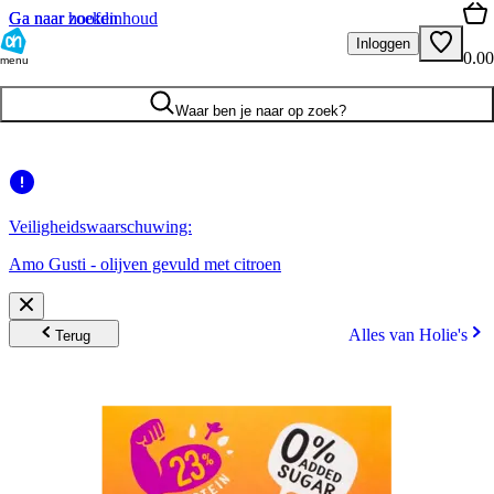
Ga naar hoofdinhoud
Ga naar zoeken
Inloggen
0.00
menu
Waar ben je naar op zoek?
Veiligheidswaarschuwing:
Amo Gusti - olijven gevuld met citroen
Alles van Holie's
Terug