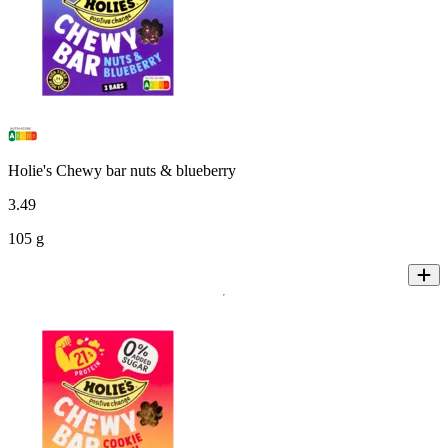
Holie's Chewy bar nuts & blueberry
3
.
49
105 g