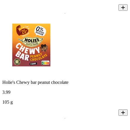
Holie's Chewy bar peanut chocolate
3
.
99
105 g