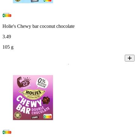
Holie's Chewy bar coconut chocolate
3
.
49
105 g