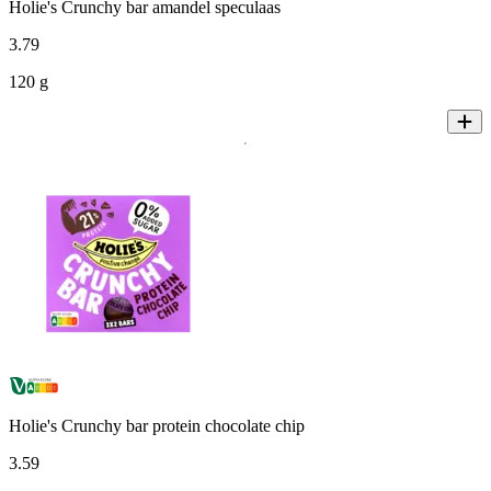
Holie's Crunchy bar amandel speculaas
3
.
79
120 g
Holie's Crunchy bar protein chocolate chip
3
.
59