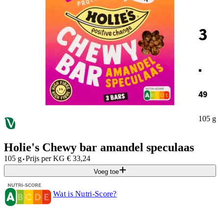
3
.
49
105 g
Holie's Chewy bar amandel speculaas
·
105 g
Prijs per
KG
€
33,24
Voeg toe
Wat is Nutri-Score?