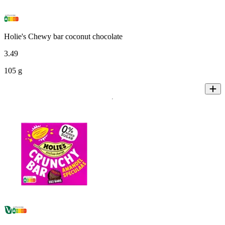
Holie's Chewy bar coconut chocolate
3
.
49
105 g