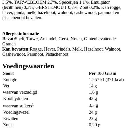
3,5%, TARWEBLOEM 2,7%, Specerijen 1,1%, Emulgator
(lecithinen) 0,3%, GERSTEMOUT 0,2%, Zout 0,2%. Kan rogge,
haver, pinda, melk, hazelnoot, walnoot, cashewnoot, paranoot en
pistachenoot bevatten.
Allergie-informatie
Bevat:
Spelt, Tarwe, Amandel, Gerst, Noten, Glutenbevattende
Granen
Kan bevatten:
Rogge, Haver, Pinda's, Melk, Hazelnoot, Walnoot,
Cashewnoot, Paranoot, Pistachenoot
Voedingswaarden
Soort
Per 100 Gram
Energie
1.557 kJ (371 kcal)
Vet
14 g
waarvan verzadigd
1,6 g
Koolhydraten
42 g
1
3,3 g
waarvan suikers
Voedingsvezel
24 g
Eiwitten
23 g
Zout
0,29 g