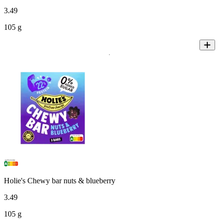
3
.
49
105 g
Holie's Chewy bar nuts & blueberry
3
.
49
105 g