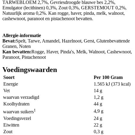
TARWEBLOEM 2,7%, Gevriesdroogde blauwe bes 2,2%,
Emulgator (lecithinen) 0,3%, Zout 0,3%, GERSTEMOUT 0,2%,
Natuurlijk aroma 0,2%. Kan rogge, haver, pinda, melk, walnoot,
cashewnoot, paranoot en pistachenoot bevatten.
Allergie-informatie
Bevat:
Spelt, Tarwe, Amandel, Hazelnoot, Gerst, Glutenbevattende
Granen, Noten
Kan bevatten:
Rogge, Haver, Pinda's, Melk, Walnoot, Cashewnoot,
Paranoot, Pistachenoot
Voedingswaarden
Soort
Per 100 Gram
Energie
1.565 kJ (373 kcal)
Vet
14 g
waarvan verzadigd
1,2 g
Koolhydraten
44 g
1
4,9 g
waarvan suikers
Voedingsvezel
24 g
Eiwitten
22 g
Zout
0,3 g