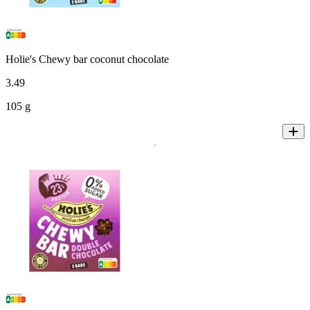
Holie's Chewy bar coconut chocolate
3
.
49
105 g