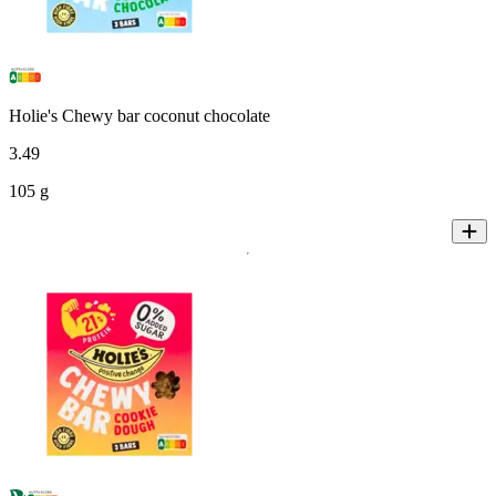
Holie's Chewy bar coconut chocolate
3
.
49
105 g