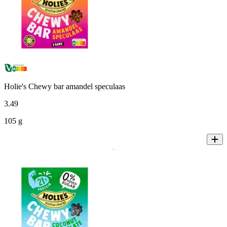
Holie's Chewy bar amandel speculaas
3
.
49
105 g