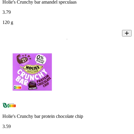
Holie's Crunchy bar amandel speculaas
3
.
79
120 g
Holie's Crunchy bar protein chocolate chip
3
.
59