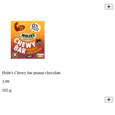
Holie's Chewy bar peanut chocolate
3
.
99
105 g