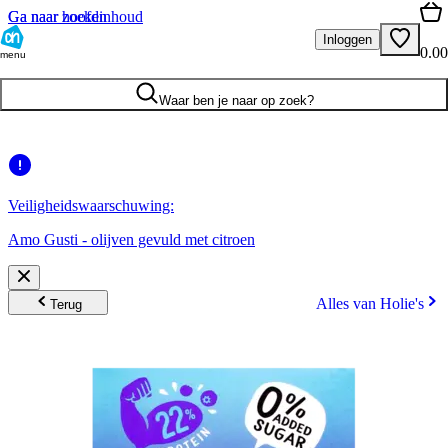
Ga naar hoofdinhoud
Ga naar zoeken
Inloggen
0.00
menu
Waar ben je naar op zoek?
Veiligheidswaarschuwing:
Amo Gusti - olijven gevuld met citroen
Alles van Holie's
Terug