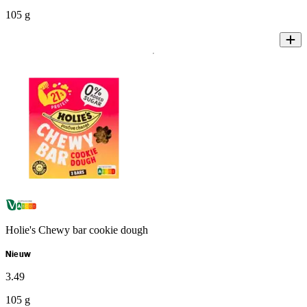
105 g
Holie's Chewy bar cookie dough
Nieuw
3
.
49
105 g