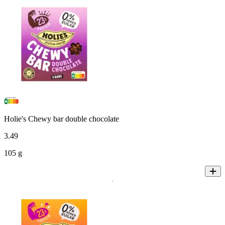
Holie's Chewy bar double chocolate
3
.
49
105 g