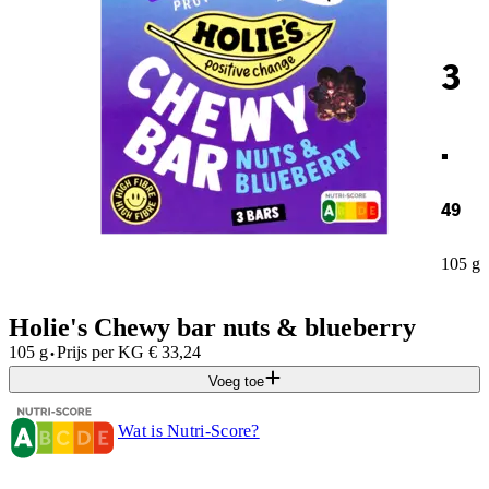
3
.
49
105 g
Holie's Chewy bar nuts & blueberry
·
105 g
Prijs per
KG
€
33,24
Voeg toe
Wat is Nutri-Score?