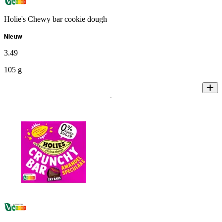
Holie's Chewy bar cookie dough
Nieuw
3
.
49
105 g