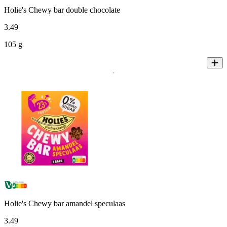
Holie's Chewy bar double chocolate
3
.
49
105 g
Holie's Chewy bar amandel speculaas
3
.
49