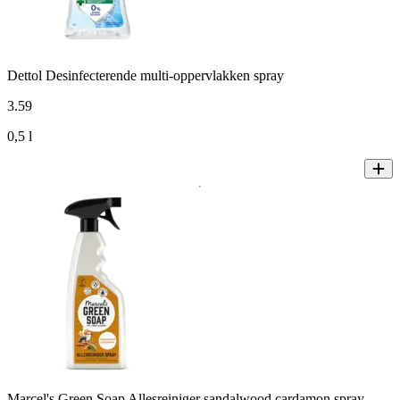
Dettol Desinfecterende multi-oppervlakken spray
3
.
59
0,5 l
Marcel's Green Soap Allesreiniger sandalwood cardamon spray