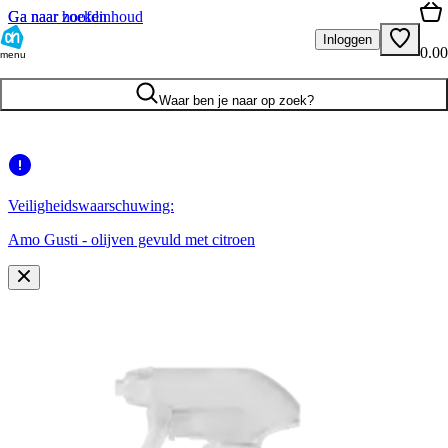
Ga naar hoofdinhoud
Ga naar zoeken
Inloggen
0.00
menu
Waar ben je naar op zoek?
Veiligheidswaarschuwing:
Amo Gusti - olijven gevuld met citroen