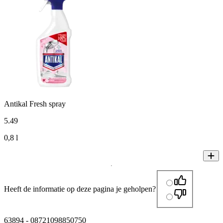
Antikal Fresh spray
5
.
49
0,8 l
Heeft de informatie op deze pagina je geholpen?
63894
-
08721098850750