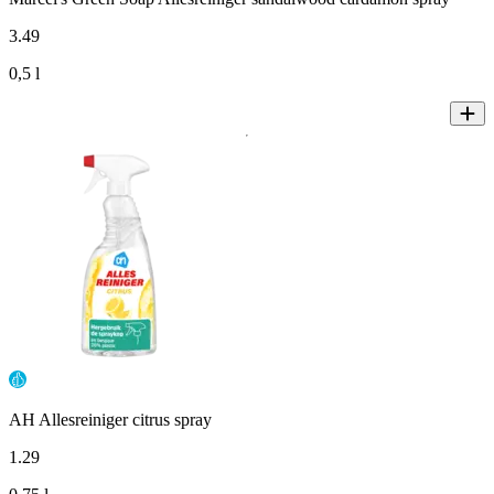
3
.
49
0,5 l
AH Allesreiniger citrus spray
1
.
29