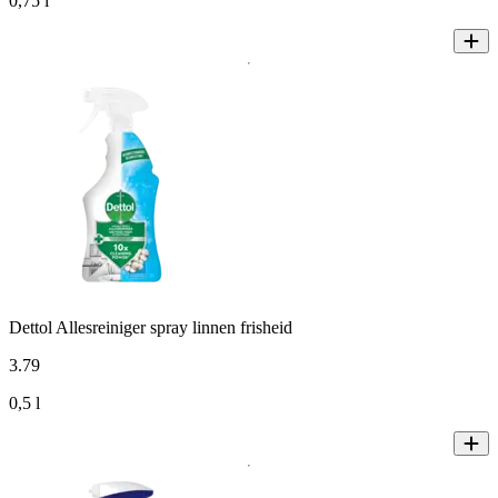
0,75 l
Dettol Allesreiniger spray linnen frisheid
3
.
79
0,5 l