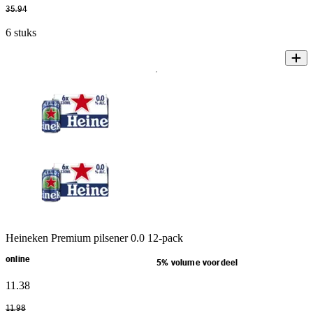
35
.
94
6 stuks
Heineken Premium pilsener 0.0 12-pack
online
5% volume voordeel
11
.
38
11
.
98