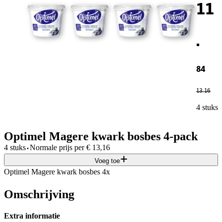
11
.
84
13
.
16
4 stuks
Optimel Magere kwark bosbes 4-pack
·
4 stuks
Normale prijs per
€
13,16
Voeg toe
Optimel Magere kwark bosbes 4x
Omschrijving
Extra informatie