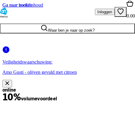
Ga naar hoofdinhoud
Ga naar zoeken
Inloggen
0.00
menu
Waar ben je naar op zoek?
Veiligheidswaarschuwing:
Amo Gusti - olijven gevuld met citroen
online
10%
volume
voordeel