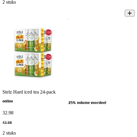
2 stuks
Stelz Hard iced tea 24-pack
online
25% volume voordeel
32
.
98
43
.
98
2 stuks