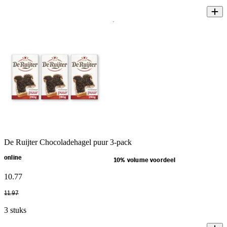
De Ruijter Chocoladehagel puur 3-pack
online
10% volume voordeel
10
.
77
11
.
97
3 stuks