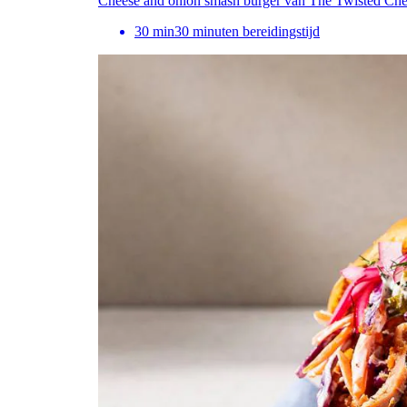
Cheese and onion smash burger van The Twisted Che
30
min
30 minuten bereidingstijd