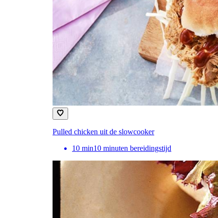
Pulled chicken uit de slowcooker
10
min
10 minuten bereidingstijd