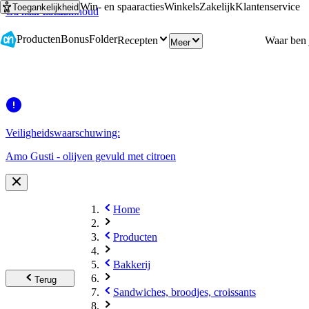
Win- en spaaracties
Winkels
Zakelijk
Klantenservice
Toegankelijkheid
Ga naar hoofdinhoud
Ga naar zoeken
Producten
Bonus
Folder
Recepten
Meer
Veiligheidswaarschuwing:
Amo Gusti - olijven gevuld met citroen
Home
Producten
Bakkerij
Terug
Sandwiches, broodjes, croissants