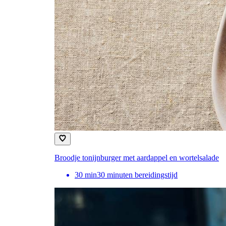
Broodje tonijnburger met aardappel en wortelsalade
30
min
30 minuten bereidingstijd