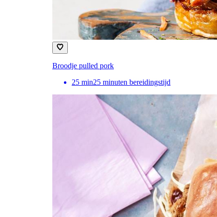
Broodje pulled pork
25
min
25 minuten bereidingstijd