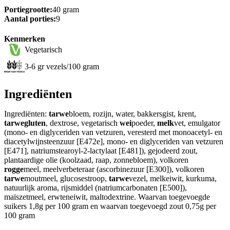
Portiegrootte:
40 gram
Aantal porties:
9
Kenmerken
Vegetarisch
3-6 gr vezels/100 gram
Ingrediënten
Ingrediënten:
tarwe
bloem, rozijn, water, bakkersgist, krent,
tarwegluten
, dextrose, vegetarisch
wei
poeder,
melk
vet, emulgator
(mono- en diglyceriden van vetzuren, veresterd met monoacetyl- en
diacetylwijnsteenzuur [E472e], mono- en diglyceriden van vetzuren
[E471], natriumstearoyl-2-lactylaat [E481]), gejodeerd zout,
plantaardige olie (koolzaad, raap, zonnebloem), volkoren
rogge
meel, meelverbeteraar (ascorbinezuur [E300]), volkoren
tarwe
moutmeel, glucosestroop,
tarwe
vezel, melkeiwit, kurkuma,
natuurlijk aroma, rijsmiddel (natriumcarbonaten [E500]),
maïszetmeel, erwteneiwit, maltodextrine. Waarvan toegevoegde
suikers 1,8g per 100 gram en waarvan toegevoegd zout 0,75g per
100 gram