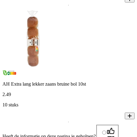
AH Extra lang lekker zaans bruine bol 10st
2
.
49
10 stuks
Heeft de informatie op deze pagina je geholpen?