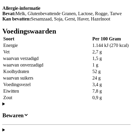
Allergie-informatie
Bevat:
Melk, Glutenbevattende Granen, Lactose, Rogge, Tarwe
Kan bevatten:
Sesamzaad, Soja, Gerst, Haver, Hazelnoot
Voedingswaarden
Soort
Per 100 Gram
Energie
1.144 kJ (270 kcal)
Vet
2,7 g
waarvan verzadigd
1,5 g
waarvan onverzadigd
1 g
Koolhydraten
52 g
waarvan suikers
24 g
Voedingsvezel
3,4 g
Eiwitten
7,8 g
Zout
0,9 g
Bewaren