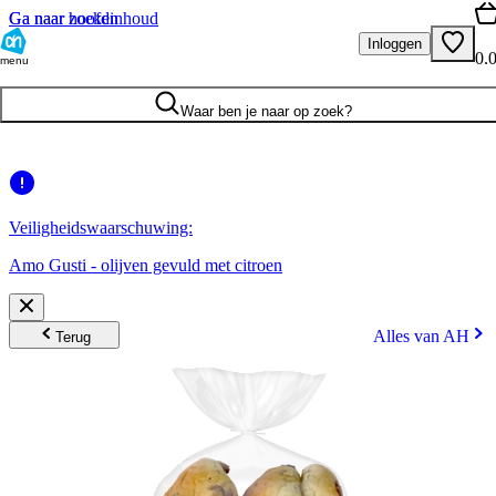
Ga naar hoofdinhoud
Ga naar zoeken
Inloggen
0.
menu
Waar ben je naar op zoek?
Veiligheidswaarschuwing:
Amo Gusti - olijven gevuld met citroen
Alles van AH
Terug