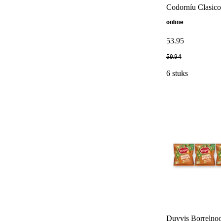
Codorníu Clasico 
online
53
.
95
59
.
94
6 stuks
Duyvis Borrelnoo