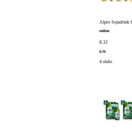
Alpro Sojadrink 
online
8
.
32
8
.
76
4 stuks