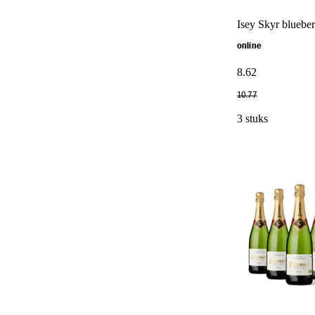
Isey Skyr blueber
online
8
.
62
10
.
77
3 stuks