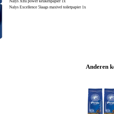
Nalys Xtra power keukenpapier 1x
Nalys Excellence 5laags maxivel toiletpapier 1x
Anderen k