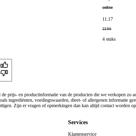
online
11
.
17
13
.
96
4 stuks
t de prijs- en productinformatie van de producten die we verkopen zo a
oals ingrediënten, voedingswaarden, dieet- of allergenen informatie ge
nuttigen. Zijn er vragen of opmerkingen dan kan altijd contact worden 
Services
Klantenservice