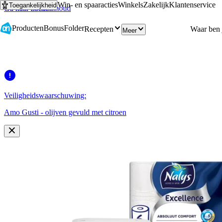
Win- en spaaracties
Winkels
Zakelijk
Klantenservice
Toegankelijkheid
Ga naar hoofdinhoud
Ga naar zoeken
Producten
Bonus
Folder
Recepten
Meer
Veiligheidswaarschuwing:
Amo Gusti - olijven gevuld met citroen