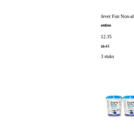
Jever Fun Non-al
online
12
.
35
16
.
47
3 stuks