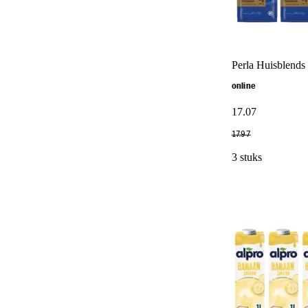
Perla Huisblends
online
17
.
07
17
.
97
3 stuks